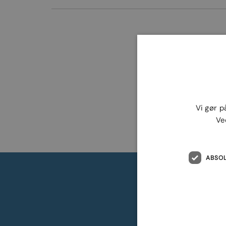
Vi gør p
Ve
ABSO