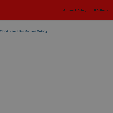
Alt om både
Bådbørs
? Find Svaret I Den Maritime Ordbog