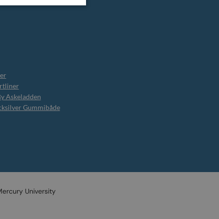
er
tliner
By Askeladden
cksilver Gummibåde
ercury University