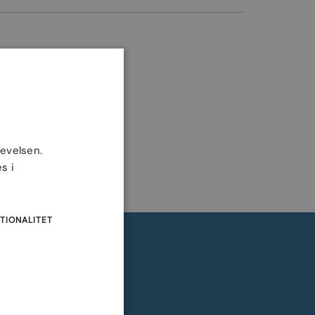
levelsen.
s i
TIONALITET