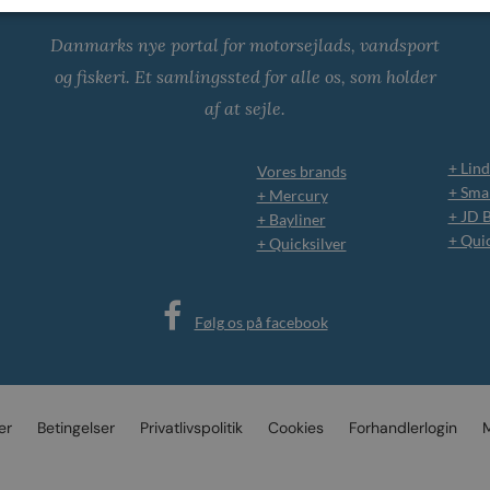
Danmarks nye portal for motorsejlads, vandsport
og fiskeri. Et samlingssted for alle os, som holder
af at sejle.
+ Lind
Vores brands
+ Smar
+ Mercury
+ JD 
+ Bayliner
+ Qui
+ Quicksilver
Følg os på facebook
er
Betingelser
Privatlivspolitik
Cookies
Forhandlerlogin
M