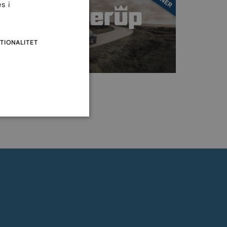
s i
TIONALITET
r.