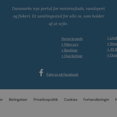
Danmarks nye portal for motorsejlads, vandsport
og fiskeri. Et samlingssted for alle os, som holder
af at sejle.
+ Lind
Vores brands
+ Smar
+ Mercury
+ JD 
+ Bayliner
+ Qui
+ Quicksilver
Følg os på facebook
er
Betingelser
Privatlivspolitik
Cookies
Forhandlerlogin
M