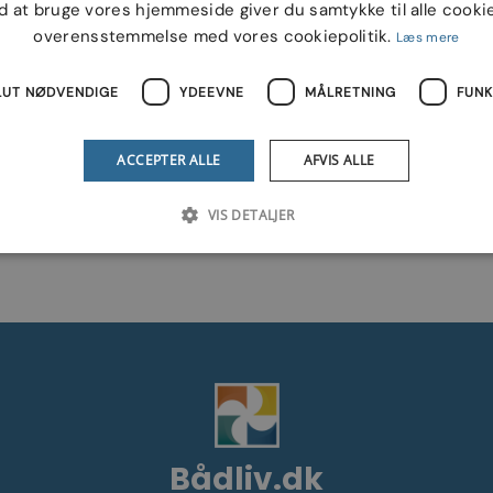
d at bruge vores hjemmeside giver du samtykke til alle cookie
overensstemmelse med vores cookiepolitik.
Læs mere
LUT NØDVENDIGE
YDEEVNE
MÅLRETNING
FUNK
ACCEPTER ALLE
AFVIS ALLE
ind din lokale forhandler via. vores
forhandlerkort he
VIS DETALJER
Bådliv.dk