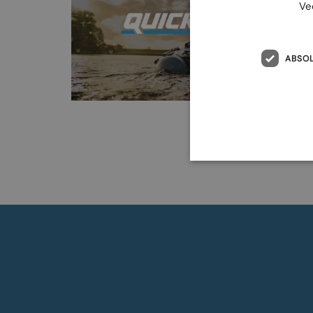
Ve
ABSO
F