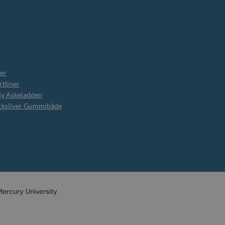
er
tliner
By Askeladden
cksilver Gummibåde
ercury University