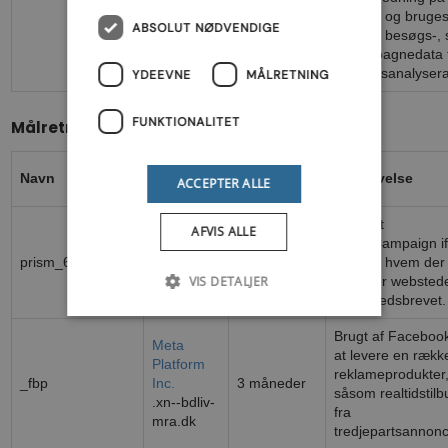
websted og bruges t
ABSOLUT NØDVENDIGE
beregne besøgs-, 
og kampagnedata t
webstedsanalysera
YDEEVNE
MÅLRETNING
FUNKTIONALITET
Målretning
Udbyder /
Navn
Udløbsdato
Beskrivelse
ACCEPTER ALLE
Domæne
Brugt at
AFVIS ALLE
ActiveCampaign i
.xn--bdliv-
prism_651822095
1 måned
at måle hvem der
mra.dk
VIS DETALJER
besøger websted
via nyhedsbrevet.
Brugt af Facebook 
Meta
at levere en rækk
Platform
reklameprodukter
_fbp
Inc.
3 måneder
såsom realtidstilb
.xn--bdliv-
fra
mra.dk
tredjepartsannon