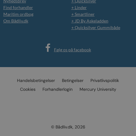
Nyhedsbrev
+ Quicksilver
Find forhandler
+ Linder
Maritim ordbog
+ Smartliner
Om Bådliv.dk
+ JD By Askeladden
+ Quicksilver Gummibåde
Følg os på facebook
Handelsbetingelser
Betingelser
Privatlivspolitik
Cookies
Forhandlerlogin
Mercury University
© Bådliv.dk, 2026