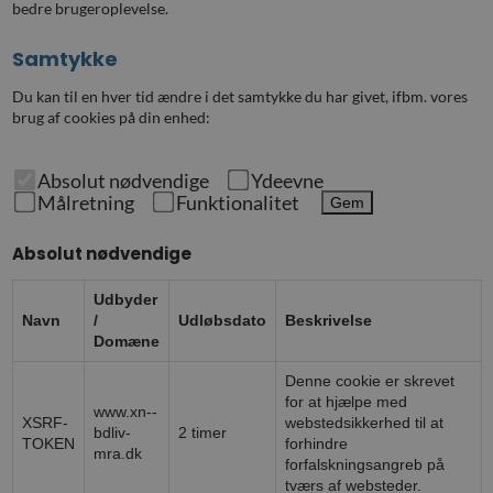
bedre brugeroplevelse.
Samtykke
Du kan til en hver tid ændre i det samtykke du har givet, ifbm. vores
brug af cookies på din enhed:
Absolut nødvendige
Ydeevne
Målretning
Funktionalitet
Gem
Absolut nødvendige
Udbyder
Navn
/
Udløbsdato
Beskrivelse
Domæne
Denne cookie er skrevet
for at hjælpe med
www.xn--
XSRF-
webstedsikkerhed til at
bdliv-
2 timer
TOKEN
forhindre
mra.dk
forfalskningsangreb på
tværs af websteder.