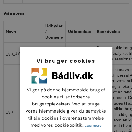
Ydeevne
Udbyder
Navn
/
Udløbsdato
Beskrivelse
Domæne
.xn--
Denne cookie brug
1 år 1
_ga_JVSLR943FS
bdliv-
Google Analytics til
måned
mra.dk
fortsætte sessionst
Vi bruger cookies
Dette cookienavn er
Google Universal An
som er en væsentl
opdatering af Goo
Vi gør på denne hjemmeside brug af
almindeligt anvend
cookies til at forbedre
analysetjeneste. 
Google
cookie bruges til a
brugeroplevelsen. Ved at bruge
LLC
1 år 1
mellem unikke bru
vores hjemmeside giver du samtykke
_ga
.xn--
måned
tildele et tilfældigt
bdliv-
til alle cookies i overensstemmelse
nummer som en klie
mra.dk
med vores cookiepolitik.
Læs mere
er inkluderet i hver
sideanmodning på 