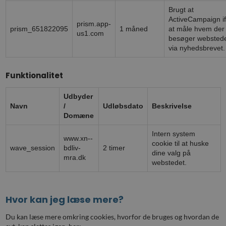
Brugt at
ActiveCampaign i
prism.app-
prism_651822095
1 måned
at måle hvem der
us1.com
besøger websted
via nyhedsbrevet.
Funktionalitet
Udbyder
Navn
/
Udløbsdato
Beskrivelse
Domæne
Intern system
www.xn--
cookie til at huske
wave_session
bdliv-
2 timer
dine valg på
mra.dk
webstedet.
Hvor kan jeg læse mere?
Du kan læse mere omkring cookies, hvorfor de bruges og hvordan de