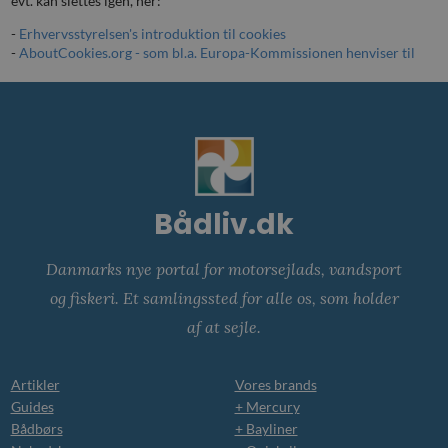
evt. kan slettes igen, her:
-
Erhvervsstyrelsen's introduktion til cookies
-
AboutCookies.org - som bl.a. Europa-Kommissionen henviser til
Bådliv.dk
Danmarks nye portal for motorsejlads, vandsport
og fiskeri. Et samlingssted for alle os, som holder
af at sejle.
Artikler
Vores brands
Guides
+ Mercury
Bådbørs
+ Bayliner