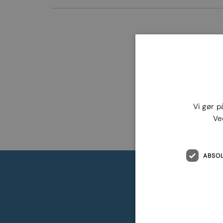
Vi gør p
Ve
ABSO