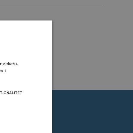
levelsen.
s i
TIONALITET