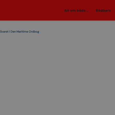
Alt om både
Bådbørs
 Svaret I Den Maritime Ordbog