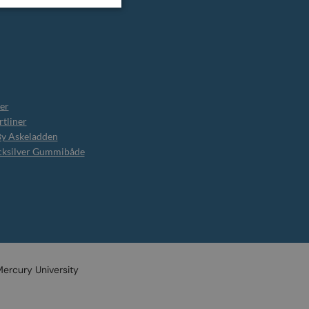
er
tliner
By Askeladden
cksilver Gummibåde
ercury University