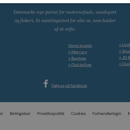
Danmarks nye portal for motorsejlads, vandsport
og fiskeri. Et samlingssted for alle os, som holder
af at sejle.
+ Lind
Vores brands
+ Smar
+ Mercury
+ JD 
+ Bayliner
+ Qui
+ Quicksilver
Følg os på facebook
er
Betingelser
Privatlivspolitik
Cookies
Forhandlerlogin
M