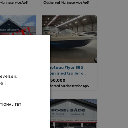
Marineservice ApS
Odsherred Marineservice ApS
17, Mariner
Beneteau Flyer 550
LGT
Cabin med trailer o..
levelsen.
00
Kr. 50.000
s i
ne
Odsherred Marineservice ApS
TIONALITET