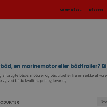
Alt om både
Bådbørs
båd, en marinemotor eller bådtrailer? Bi
lg af brugte både, motorer og bådtilbehør fra en række af v
ryg ved både kvalitet, pris og levering.
RODUKTER