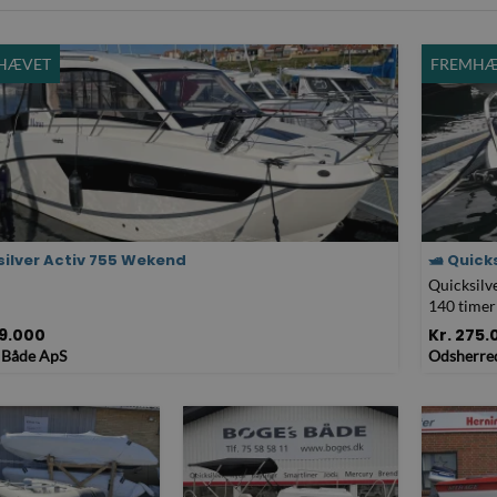
HÆVET
FREMHÆ
silver Activ 755 Wekend
🛥️ Quick
Quicksilv
140 time
BESTIL T
69.000
Kr. 275.
 Både ApS
Odsherred