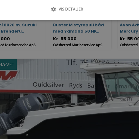
VIS DETALJER
hi 6020 m. Suzuki
Buster M styrepultbåd
Avon Ad
 Brenderu..
med Yamaha 50 HK..
Mercury 
5.000
Kr. 55.000
Kr. 55.0
ed Marineservice ApS
Odsherred Marineservice ApS
Odsherred 
HÆVET