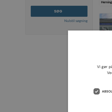
Herning 
SØG
Nulstil søgning
Nydam
4-tak
Vi gør p
Kr. 4
Ve
Sejs Aut
ABSO