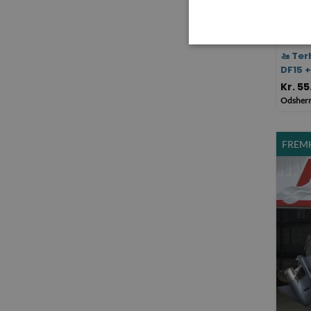
🚤 Ter
DF15 +
Kr. 5
Odsherr
FREM