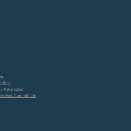
er
tliner
By Askeladden
cksilver Gummibåde