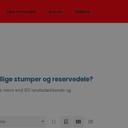
Find forhandler
Brands
Bådklub
llige stumper og reservedele?
ores mere end 80 landsdækkende og