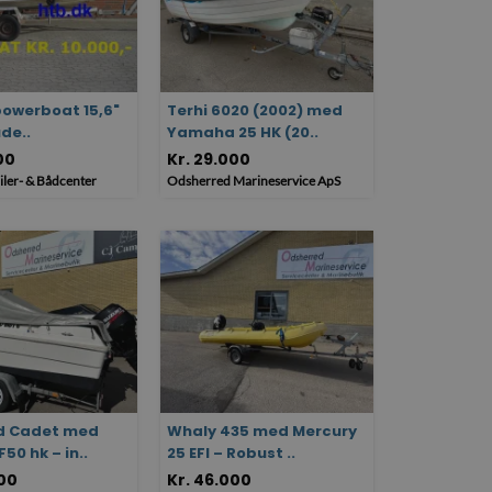
owerboat 15,6"
Terhi 6020 (2002) med
de..
Yamaha 25 HK (20..
00
Kr. 29.000
iler- & Bådcenter
Odsherred Marineservice ApS
d Cadet med
Whaly 435 med Mercury
50 hk – in..
25 EFI – Robust ..
000
Kr. 46.000