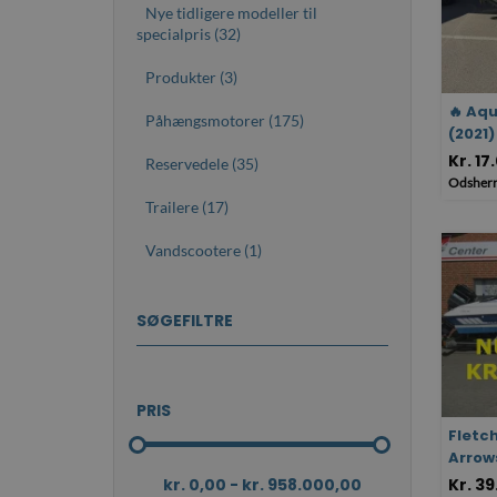
Nye tidligere modeller til
specialpris (32)
Produkter (3)
🔥 Aq
Påhængsmotorer (175)
(2021
Kr. 17
Reservedele (35)
Odsherr
Trailere (17)
Vandscootere (1)
SØGEFILTRE
PRIS
Fletc
Arrows
Kr. 3