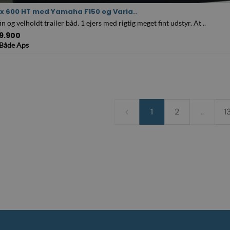
x 600 HT med Yamaha F150 og Varia..
in og velholdt trailer båd. 1 ejers med rigtig meget fint udstyr. At ..
29.900
 Både Aps
1
2
..
1