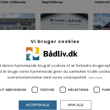
Trailer- & Bådcenter
Bøge's Både Aps
Odsherred 
Vi bruger cookies
 550 Fisk m/50 hk
Nordic 470 Fisk med F9,9
Mørebas 
t
hk Mercury 4 ..
F90...SO
å denne hjemmeside brug af cookies til at forbedre brugerop
6.490
Kr. 47.990
Kr. 49.9
d at bruge vores hjemmeside giver du samtykke til alle cookie
o & Marinecenter I/S
Bøge's Både Aps
Fynbo Mari
overensstemmelse med vores cookiepolitik.
Læs mere
LUT NØDVENDIGE
YDEEVNE
MÅLRETNING
FUNK
ACCEPTER ALLE
AFVIS ALLE