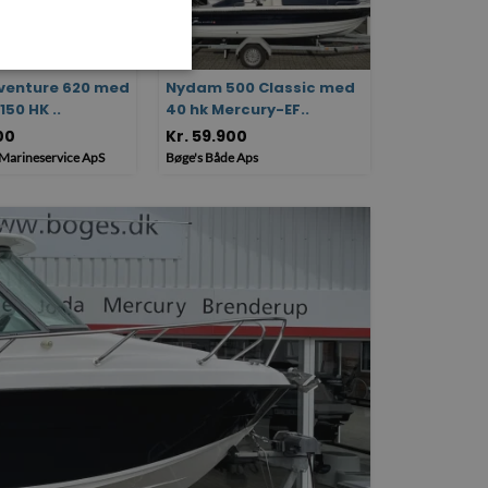
venture 620 med
Nydam 500 Classic med
150 HK ..
40 hk Mercury-EF..
00
Kr. 59.900
Marineservice ApS
Bøge's Både Aps