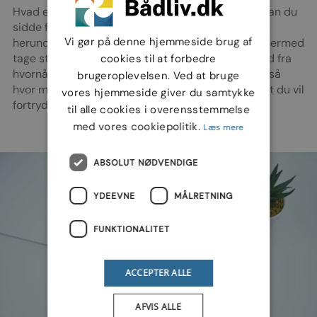
Hvad er realistisk i forhold til prisen, hvor meget kan du
sidde for om måneden som går til lånet på båden,
Vi gør på denne hjemmeside brug af
herunder afdrag på gælden og renterne. Du skal hermed
tage stilling til hvor lang løbetid der er på lånet, ud fra
cookies til at forbedre
hvornår du gerne vil have betalt båden af, men også
brugeroplevelsen. Ved at bruge
hvor meget du kan undvære om måneden, uden at du vil
vores hjemmeside giver du samtykke
fortryde dit køb senere hen.
til alle cookies i overensstemmelse
med vores cookiepolitik.
Læs mere
ABSOLUT NØDVENDIGE
YDEEVNE
MÅLRETNING
FUNKTIONALITET
ACCEPTER ALLE
AFVIS ALLE