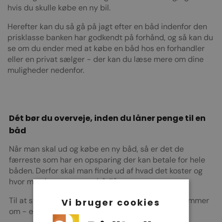
hvis du skulle købe en ny bil.
Herefter kan du så gå på jagt efter en båd indenfor den
prisklasse banken har godkendt på forhånd, og så kan du
se om du ender med at købe en båd hos en forhandler
eller en privat sælger - der kan du læse mere om dine
muligheder nedenfor.
Dét bør du overveje, inden du låner penge til en
båd
Når man skal ud og købe en ny båd, så er det de
færreste som har en opsparing der kan betale for hele
båden. Derfor skal man finde ud af hvad det koster og
hvor man kan optage et bådlån.
Til at starte med skal du se på hvilken båd du drømmer
Vi bruger cookies
om - er det en ny båd - eller er det en brugt båd.