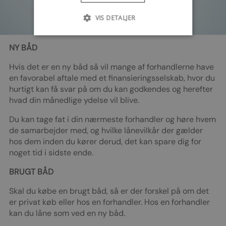
VIS DETALJER
NY BÅD
Hvis det er en ny båd så vil mange af forhandlerne have
en favorabel aftale med et finansieringsselskab, hvor du
hurtigt kan få svar på om du kan godkendes og herefter
hvad din månedlige ydelse vil blive.
Du kan tage fat i din nærmeste forhandler og høre hvem
de samarbejder med, og hvilke lånevilkår der gælder
hos dem inden du kører derud, det kan spare dig for
noget tid i sidste ende.
BRUGT BÅD
Skal du købe en brugt båd, så er der forskel på om det
er privat køb eller hos en forhandler. Hos en forhandler
kan du låne som ved en ny båd.