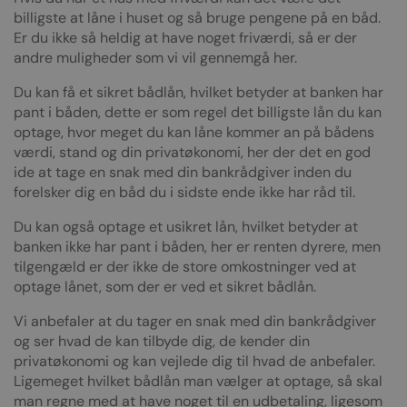
billigste at låne i huset og så bruge pengene på en båd.
Er du ikke så heldig at have noget friværdi, så er der
andre muligheder som vi vil gennemgå her.
Du kan få et sikret bådlån, hvilket betyder at banken har
pant i båden, dette er som regel det billigste lån du kan
optage, hvor meget du kan låne kommer an på bådens
værdi, stand og din privatøkonomi, her der det en god
ide at tage en snak med din bankrådgiver inden du
forelsker dig en båd du i sidste ende ikke har råd til.
Du kan også optage et usikret lån, hvilket betyder at
banken ikke har pant i båden, her er renten dyrere, men
tilgengæld er der ikke de store omkostninger ved at
optage lånet, som der er ved et sikret bådlån.
Vi anbefaler at du tager en snak med din bankrådgiver
og ser hvad de kan tilbyde dig, de kender din
privatøkonomi og kan vejlede dig til hvad de anbefaler.
Ligemeget hvilket bådlån man vælger at optage, så skal
man regne med at have noget til en udbetaling, ligesom