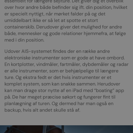
essentielt for længere sejlture. Det giver dig et overblik
over hvor andre både befinder sig ift. din position, hvilket
er specielt nyttigt, når mørket falder på og det
umiddelbart ikke er så let at spotte et stort
containerskib. Derudover giver det mulighed for andre
både, mennesker og gode relationer hjemmefra, at følge
med i din position.
Udover AIS-systemet findes der en række andre
elektroniske instrumenter som er gode at have ombord.
En kortplotter, vindmåler, fartmåler, dybdemåler og radar
er alle instrumenter, som er behjælpelige til længere
ture. Og ekstra fedt er det hvis instrumenter er et
komplet system, som kan snakke sammen. Herudover
kan man drage stor nytte af en iPad med “boating” app
på. De har meget præcise søkort og fungerer fint til
planlægning af turen. Og dermed har man også en
backup, hvis alt andet skulle stå af.