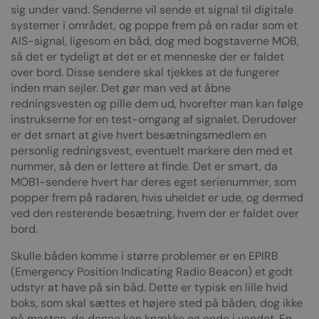
sig under vand. Senderne vil sende et signal til digitale
systemer i området, og poppe frem på en radar som et
AIS-signal, ligesom en båd, dog med bogstaverne MOB,
så det er tydeligt at det er et menneske der er faldet
over bord. Disse sendere skal tjekkes at de fungerer
inden man sejler. Det gør man ved at åbne
redningsvesten og pille dem ud, hvorefter man kan følge
instrukserne for en test-omgang af signalet. Derudover
er det smart at give hvert besætningsmedlem en
personlig redningsvest, eventuelt markere den med et
nummer, så den er lettere at finde. Det er smart, da
MOB1-sendere hvert har deres eget serienummer, som
popper frem på radaren, hvis uheldet er ude, og dermed
ved den resterende besætning, hvem der er faldet over
bord.
Skulle båden komme i større problemer er en EPIRB
(Emergency Position Indicating Radio Beacon) et godt
udstyr at have på sin båd. Dette er typisk en lille hvid
boks, som skal sættes et højere sted på båden, dog ikke
på masten, da denne kan knække og ende i vandet. En