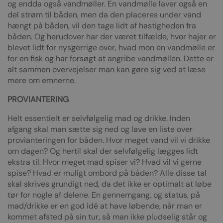
og endda også vandmøller. En vandmølle laver også en
del strøm til båden, men da den placeres under vand
hængt på båden, vil den tage lidt af hastigheden fra
båden. Og herudover har der været tilfælde, hvor hajer er
blevet lidt for nysgerrige over, hvad mon en vandmølle er
for en fisk og har forsøgt at angribe vandmøllen. Dette er
alt sammen overvejelser man kan gøre sig ved at læse
mere om emnerne.
PROVIANTERING
Helt essentielt er selvfølgelig mad og drikke. Inden
afgang skal man sætte sig ned og lave en liste over
provianteringen for båden. Hvor meget vand vil vi drikke
om dagen? Og hertil skal der selvfølgelig lægges lidt
ekstra til. Hvor meget mad spiser vi? Hvad vil vi gerne
spise? Hvad er muligt ombord på båden? Alle disse tal
skal skrives grundigt ned, da det ikke er optimalt at løbe
tør for nogle af delene. En gennemgang, og status, på
mad/drikke er en god idé at have løbende, når man er
kommet afsted på sin tur, så man ikke pludselig står og