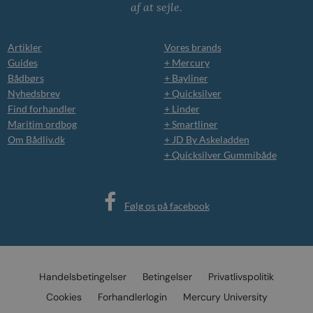
af at sejle.
Artikler
Vores brands
Guides
+ Mercury
Bådbørs
+ Bayliner
Nyhedsbrev
+ Quicksilver
Find forhandler
+ Linder
Maritim ordbog
+ Smartliner
Om Bådliv.dk
+ JD By Askeladden
+ Quicksilver Gummibåde
Følg os på facebook
Handelsbetingelser
Betingelser
Privatlivspolitik
Cookies
Forhandlerlogin
Mercury University