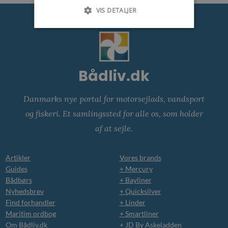
VIS DETALJER
Bådliv.dk
Danmarks nye portal for motorsejlads, vandsport
og fiskeri. Et samlingssted for alle os, som holder
af at sejle.
Artikler
Vores brands
Guides
+ Mercury
Bådbørs
+ Bayliner
Nyhedsbrev
+ Quicksilver
Find forhandler
+ Linder
Maritim ordbog
+ Smartliner
Om Bådliv.dk
+ JD By Askeladden