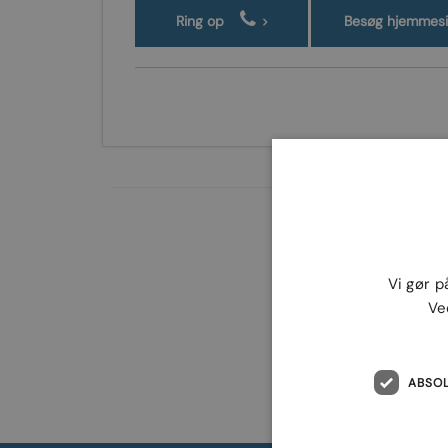
Ring op
Besøg hjemmes
Vi gør p
Ve
ABSO