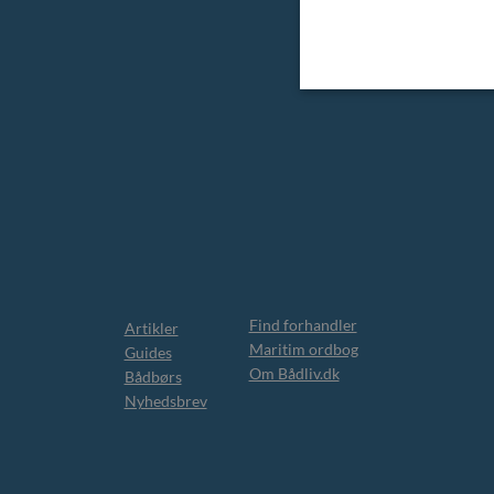
Find forhandler
Artikler
Maritim ordbog
Guides
Om Bådliv.dk
Bådbørs
Nyhedsbrev