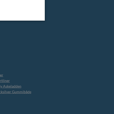
er
tliner
By Askeladden
cksilver Gummibåde