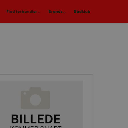
Find forhandler
Brands
Bådklub