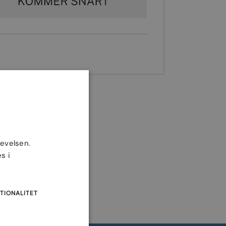
levelsen.
s i
TIONALITET