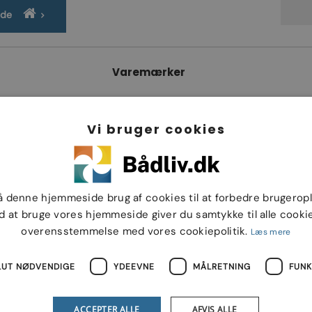
ide
Varemærker
Vi bruger cookies
å denne hjemmeside brug af cookies til at forbedre brugerop
d at bruge vores hjemmeside giver du samtykke til alle cookie
overensstemmelse med vores cookiepolitik.
Læs mere
LUT NØDVENDIGE
YDEEVNE
MÅLRETNING
FUNK
ACCEPTER ALLE
AFVIS ALLE