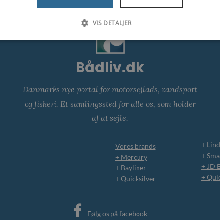
VIS DETALJER
Bådliv.dk
Danmarks nye portal for motorsejlads, vandsport
og fiskeri. Et samlingssted for alle os, som holder
af at sejle.
+ Lind
Vores brands
+ Smar
+ Mercury
+ JD 
+ Bayliner
+ Qui
+ Quicksilver
Følg os på facebook