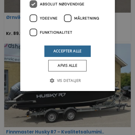
ABSOLUT NØDVENDIGE
Ørnvik 470 med 50 hk Mercury – Som ny!
YDEEVNE
MÅLRETNING
FUNKTIONALITET
Kr. 89.900
08/05-2025
ACCEPTER ALLE
AFVIS ALLE
VIS DETALJER
Finnmaster Husky R7 – Kvalitetsalumini..