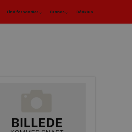
Find forhandler
Brands
Bådklub