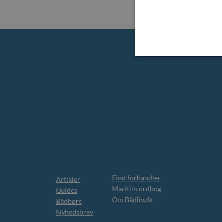
Find forhandler
Artikler
Maritim ordbog
Guides
Om Bådliv.dk
Bådbørs
Nyhedsbrev