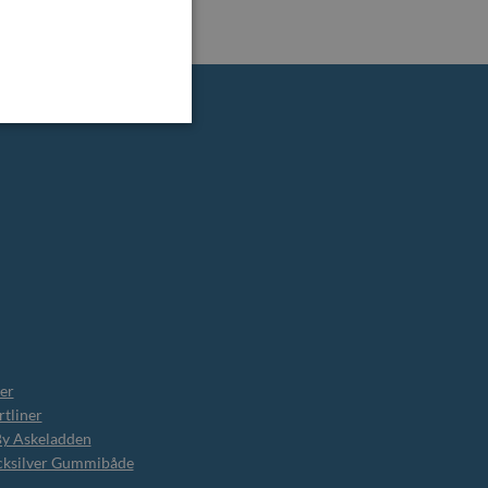
er
tliner
By Askeladden
cksilver Gummibåde