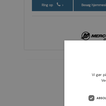
Ring op
Besøg hjemmes
Vi gør p
Ve
ABSO