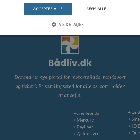
ACCEPTER ALLE
AFVIS ALLE
VIS DETALJER
Bådliv.dk
Danmarks nye portal for motorsejlads, vandsport
og fiskeri. Et samlingssted for alle os, som holder
af at sejle.
+ Lind
Vores brands
+ Smar
+ Mercury
+ JD 
+ Bayliner
+ Qui
+ Quicksilver