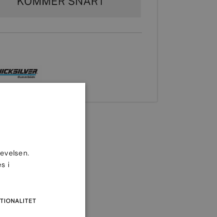
levelsen.
s i
TIONALITET