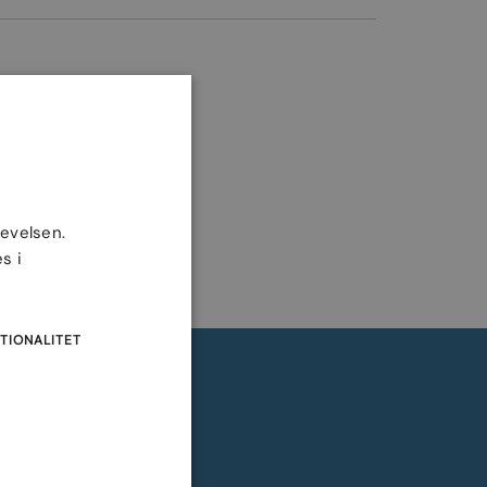
levelsen.
s i
TIONALITET