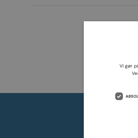
Vi gør p
Ve
ABSO