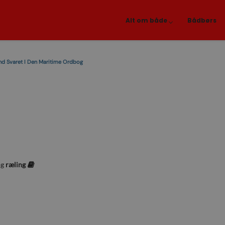
Alt om både
Bådbørs
nd Svaret I Den Maritime Ordbog
og
ræling