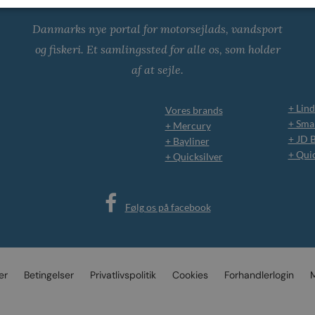
Danmarks nye portal for motorsejlads, vandsport
og fiskeri. Et samlingssted for alle os, som holder
af at sejle.
+ Lind
Vores brands
+ Smar
+ Mercury
+ JD 
+ Bayliner
+ Qui
+ Quicksilver
Følg os på facebook
er
Betingelser
Privatlivspolitik
Cookies
Forhandlerlogin
M