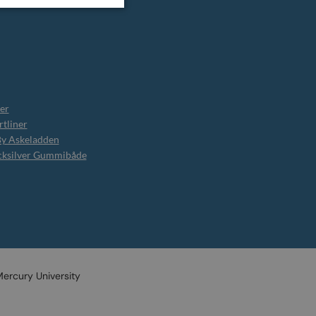
er
tliner
By Askeladden
cksilver Gummibåde
ercury University