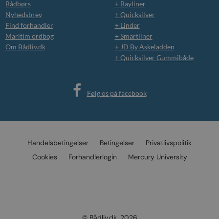
Bådbørs
+ Bayliner
Nyhedsbrev
+ Quicksilver
Find forhandler
+ Linder
Maritim ordbog
+ Smartliner
Om Bådliv.dk
+ JD By Askeladden
+ Quicksilver Gummibåde
Følg os på facebook
Handelsbetingelser
Betingelser
Privatlivspolitik
Cookies
Forhandlerlogin
Mercury University
© Bådliv.dk, 2026