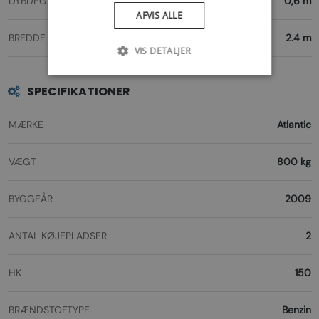
DYBDEGANG
0,6 m
AFVIS ALLE
BREDDE
2.4 m
VIS DETALJER
SPECIFIKATIONER
MÆRKE
Atlantic
VÆGT
800 kg
BYGGEÅR
2009
ANTAL KØJEPLADSER
2
HK
150
BRÆNDSTOFTYPE
Benzin