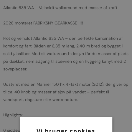
Atlantic 635 WA – Velholdt walkaround med masser af kraft
2026 monteret FABRIKSNY GEARKASSE !!!!
Flot og velholdt Atlantic 635 WA – den perfekte kombination af
komfort og fart. Båden er 6,35 m lang, 2,40 m bred og bygget i
solid glasfiber. Med sit walkaround-design får du masser af plads
på dækket, nem adgang til stævnen og en hyggelig kahyt med 2
sovepladser.
Udstyret med en Mariner 150 hk 4-takt motor (2012), der giver op
til ca. 40 knob og masser af sjov på vandet – perfekt til
vandsport, dagsture eller weekendture.
Highlights:
Vi bruger cookies
6 siddepladser og 2 sovepladser