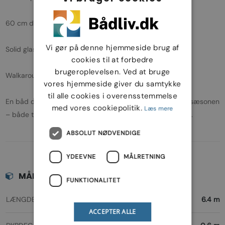
60 cm dybgang – kan komme ind i lavt vand
Vi gør på denne hjemmeside brug af
Solid glasfiberkonstruktion og flot bordeauxrød farve
cookies til at forbedre
brugeroplevelsen. Ved at bruge
Walkaround layout med god sikkerhed og plads ombord
vores hjemmeside giver du samtykke
til alle cookies i overensstemmelse
En båd der er lige til at sætte i vandet og nyde resten af sæsonen
med vores cookiepolitik.
Læs mere
– både til familien, fisketuren eller en hurtig tur på vandet.
ABSOLUT NØDVENDIGE
YDEEVNE
MÅLRETNING
MÅL
FUNKTIONALITET
LÆNGDE
6.4 m
ACCEPTER ALLE