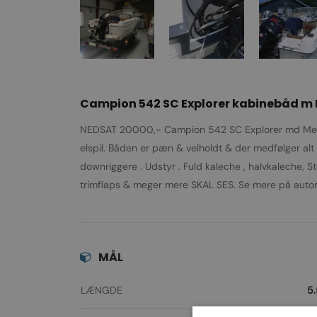
Campion 542 SC Explorer kabinebåd m Me
NEDSAT 20000,- Campion 542 SC Explorer md Merc
elspil. Båden er pæn & velholdt & der medfølger alt u
downriggere . Udstyr . Fuld kaleche , halvkaleche, Sto
trimflaps & meger mere SKAL SES. Se mere på auto
MÅL
LÆNGDE
5