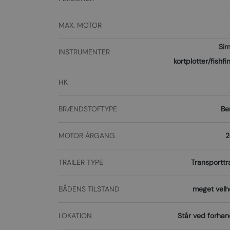
MAX. MOTOR
Sim
INSTRUMENTER
kortplotter/fishfi
HK
BRÆNDSTOFTYPE
Be
MOTOR ÅRGANG
2
TRAILER TYPE
Transporttra
BÅDENS TILSTAND
meget velh
LOKATION
Står ved forhan