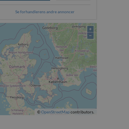
Se forhandlerens andre annoncer
+
−
©
OpenStreetMap
contributors.