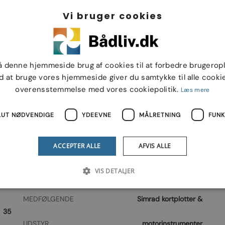
4 m
Vi bruger cookies
å denne hjemmeside brug af cookies til at forbedre brugerop
542
TYPE
Daycruiser
d at bruge vores hjemmeside giver du samtykke til alle cookie
overensstemmelse med vores cookiepolitik.
Læs mere
0 kg
CE KATEGORI
C
LUT NØDVENDIGE
YDEEVNE
MÅLRETNING
FUNK
 kg
MAX. PERSONER
6
ACCEPTER ALLE
AFVIS ALLE
998
BYGGEÅR
1998
VIS DETALJER
nien
SKROGMATERIALE
Glasfiber
MEDFØLGENDE
Simrad kortplotter &
35
UDSTYR
motorinstrumenter