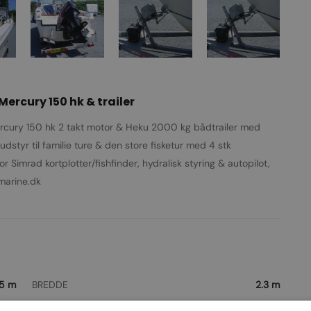
rcury 150 hk & trailer
ury 150 hk 2 takt motor & Heku 2000 kg bådtrailer med
dstyr til familie ture & den store fisketur med 4 stk
r Simrad kortplotter/fishfinder, hydralisk styring & autopilot,
marine.dk
.5 m
BREDDE
2.3 m