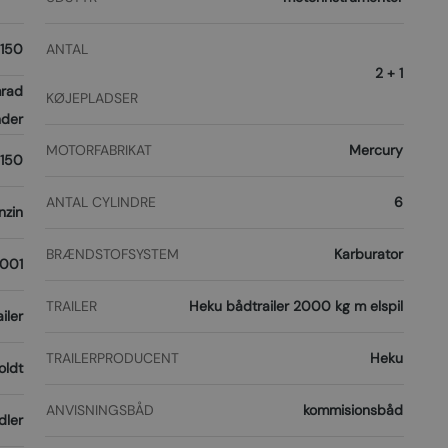
150
ANTAL
2 + 1
rad
KØJEPLADSER
nder
MOTORFABRIKAT
Mercury
150
ANTAL CYLINDRE
6
nzin
BRÆNDSTOFSYSTEM
Karburator
001
TRAILER
Heku bådtrailer 2000 kg m elspil
iler
TRAILERPRODUCENT
Heku
oldt
ANVISNINGSBÅD
kommisionsbåd
dler