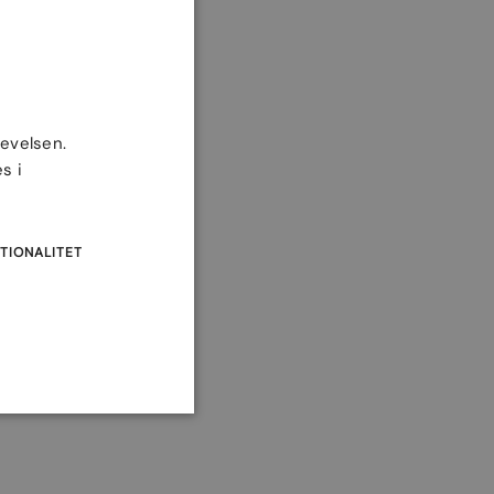
levelsen.
s i
TIONALITET