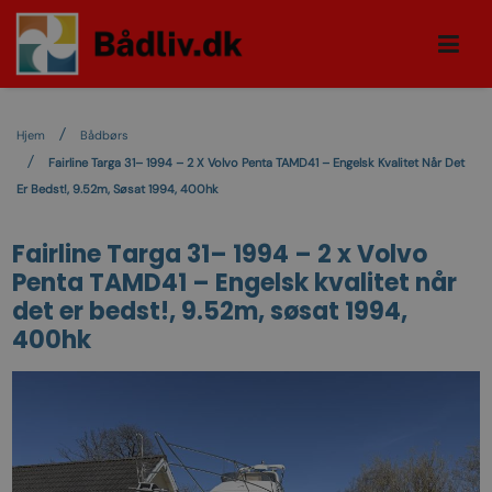
Hjem
Bådbørs
Fairline Targa 31– 1994 – 2 X Volvo Penta TAMD41 – Engelsk Kvalitet Når Det
Er Bedst!, 9.52m, Søsat 1994, 400hk
Fairline Targa 31– 1994 – 2 x Volvo
Penta TAMD41 – Engelsk kvalitet når
det er bedst!, 9.52m, søsat 1994,
400hk