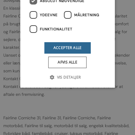
Sovepladser: Op til 4-6 personer
ABSOLUT NØDVENDIGE
En klassiker med høj brugsværdi
YDEEVNE
MÅLRETNING
Fairline Corniche 31 er en båd, der fortsat nyder stor popularitet
på brugtmarkedet. Kombinationen af klassisk design, høj komfort
FUNKTIONALITET
og Fairlines velkendte byggekvalitet gør den til et oplagt valg for
sejlere, der ønsker en velbygget motorbåd med masser af
karakter.
ACCEPTER ALLE
Uanset om du ønsker afslappede dagsture, hyggelige weekender
AFVIS ALLE
eller længere ferier på vandet, leverer Corniche 31 en oplevelse,
som kun en ægte Fairline kan.
VIS DETALJER
Kontakt Odsherred Marineservice
Kontakt os allerede i dag for yderligere information eller for at
aftale en fremvisning.
Fairline Corniche 31, Fairline 31, Fairline Corniche, Fairline
motorbåd, Fairline til salg, motorbåd til salg, engelsk kvalitetsbåd,
flybridge båd, familiebåd, cruiser, luksus motorbåd, Fairline