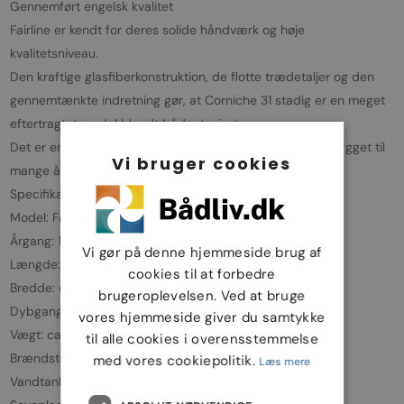
Gennemført engelsk kvalitet
Fairline er kendt for deres solide håndværk og høje
kvalitetsniveau.
Den kraftige glasfiberkonstruktion, de flotte trædetaljer og den
gennemtænkte indretning gør, at Corniche 31 stadig er en meget
eftertragtet model blandt bådentusiaster.
Det er en båd, der føles både robust og komfortabel – bygget til
Vi bruger cookies
mange års sejlads.
Specifikationer
Model: Fairline Corniche 31
Årgang: 1990
Vi gør på denne hjemmeside brug af
Længde: ca. 9,5 meter (31 fod)
cookies til at forbedre
Bredde: ca. 3,53 meter
brugeroplevelsen. Ved at bruge
Dybgang: ca. 0,97 meter
vores hjemmeside giver du samtykke
Vægt: ca. 5.800 kg
til alle cookies i overensstemmelse
Brændstoftank: ca. 680 liter
med vores cookiepolitik.
Læs mere
Vandtank: ca. 300 liter