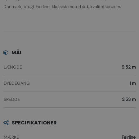
Danmark, brugt Fairline, klassisk motorbåd, kvalitetscruiser.
MÅL
LÆNGDE
9.52 m
DYBDEGANG
1 m
BREDDE
3.53 m
SPECIFIKATIONER
MÆRKE
Fairline