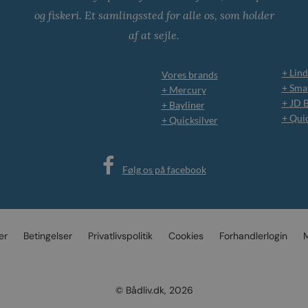
og fiskeri. Et samlingssted for alle os, som holder
af at sejle.
+ Lind
Vores brands
+ Smar
+ Mercury
+ JD 
+ Bayliner
+ Qui
+ Quicksilver
Følg os på facebook
er
Betingelser
Privatlivspolitik
Cookies
Forhandlerlogin
M
© Bådliv.dk, 2026