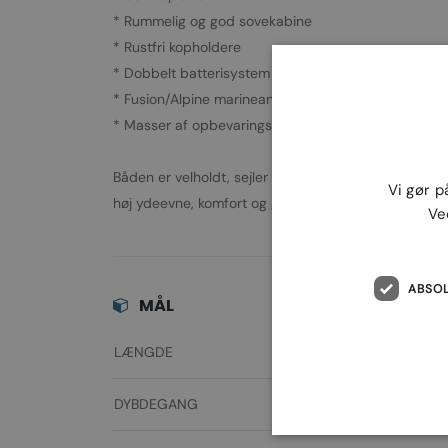
* Rummelig og god sovekabine
* Rustfri kopholdere
* Dobbelt batterisystem
* Fusion/Alpine marineanlæg med forstærker
* Masser af opbevaringsplads
Båden er velholdt, sejler som den skal og er klar til 
Vi gør p
høj ydeevne, komfort og gode oplevelser på vandet.
Ve
ABSO
MÅL
LÆNGDE
DYBDEGANG
0,