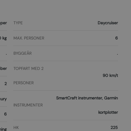
pper
TYPE
Daycruiser
0 kg
MAX. PERSONER
6
.
BYGGEÅR
.
iber
TOPFART MED 2
90 km/t
PERSONER
2
SmartCraft instrumenter, Garmin
ury
INSTRUMENTER
kortplotter
6
HK
225
ning