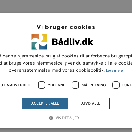
Vi bruger cookies
en ny ejer. En oplagt båd til dig, der ønsker en kombination af
å denne hjemmeside brug af cookies til at forbedre brugerop
d at bruge vores hjemmeside giver du samtykke til alle cookie
overensstemmelse med vores cookiepolitik.
Læs mere
LUT NØDVENDIGE
YDEEVNE
MÅLRETNING
FUNK
ACCEPTER ALLE
AFVIS ALLE
6 m
BREDDE
2.2 m
VIS DETALJER
5 m