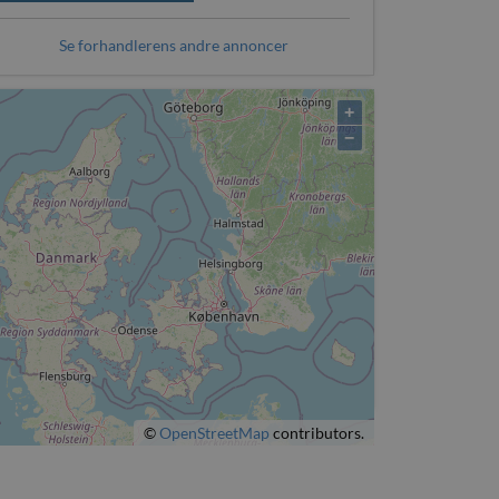
Se forhandlerens andre annoncer
+
−
©
OpenStreetMap
contributors.