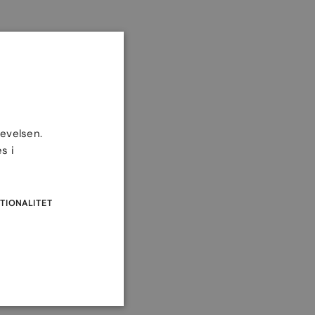
levelsen.
s i
TIONALITET