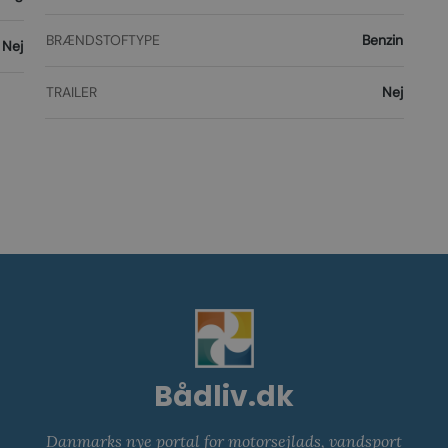
BRÆNDSTOFTYPE
Benzin
Nej
TRAILER
Nej
Bådliv.dk
Danmarks nye portal for motorsejlads, vandsport