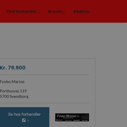
Find forhandler
Brands
Bådklub
Kr. 79.900
Fynbo Marine
Porthusvej 119
5700 Svendborg
Se hos forhandler