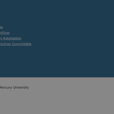
er
tliner
By Askeladden
cksilver Gummibåde
ercury University