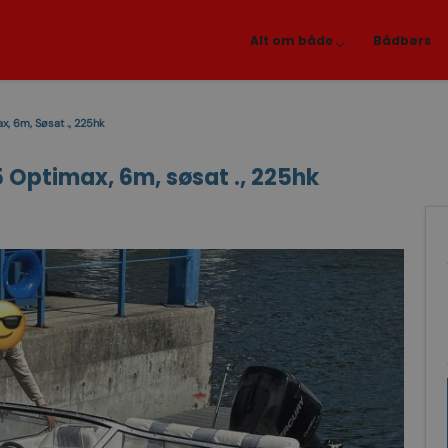
Alt om både
Bådbørs
x, 6m, Søsat ., 225hk
5 Optimax, 6m, søsat ., 225hk