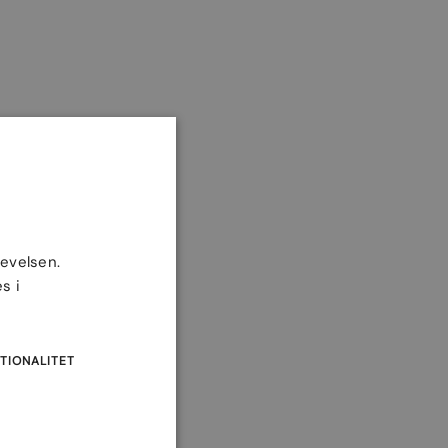
levelsen.
s i
TIONALITET