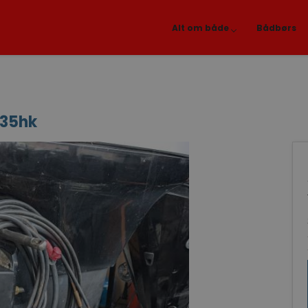
Alt om både
Bådbørs
135hk