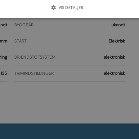
VIS DETALJER
0 kg
BENLÆNGDER TILGÆNGELIGE
L (508mm)
endt
BYGGEÅR
ukendt
 mm
START
Elektrisk
ning
BRÆNDSTOFSYSTEM
elektronisk
135
TRIMINDSTILLINGER
elektronisk