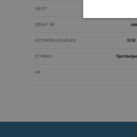
VÆGT
14
SØSAT ÅR
uk
AGTERSPEJLSHØJDE
508
STYRING
Fjernbetje
HK