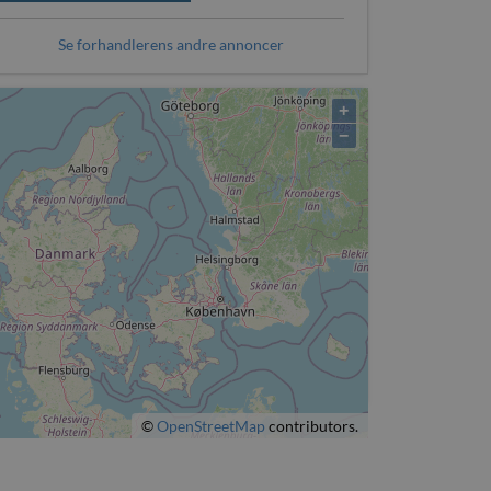
Se forhandlerens andre annoncer
+
−
©
OpenStreetMap
contributors.