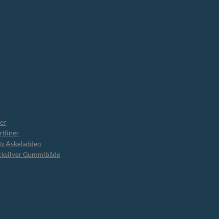
er
tliner
By Askeladden
cksilver Gummibåde