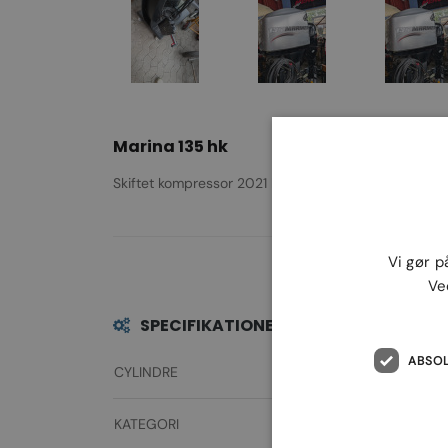
Marina 135 hk
Skiftet kompressor 2021 kørt 1335 timer
Vi gør p
Ve
SPECIFIKATIONER
ABSO
CYLINDRE
KATEGORI
2-