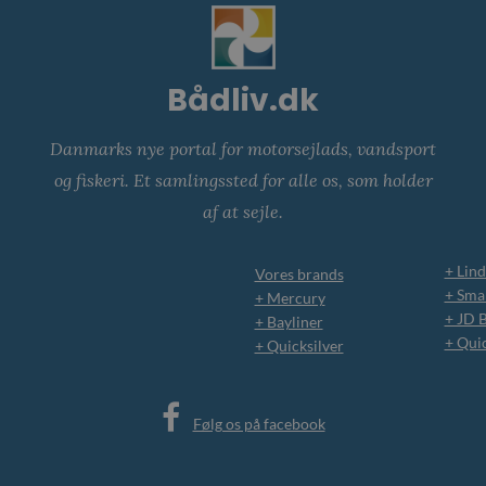
Bådliv.dk
Danmarks nye portal for motorsejlads, vandsport
og fiskeri. Et samlingssted for alle os, som holder
af at sejle.
+ Lind
Vores brands
+ Smar
+ Mercury
+ JD 
+ Bayliner
+ Qui
+ Quicksilver
Følg os på facebook