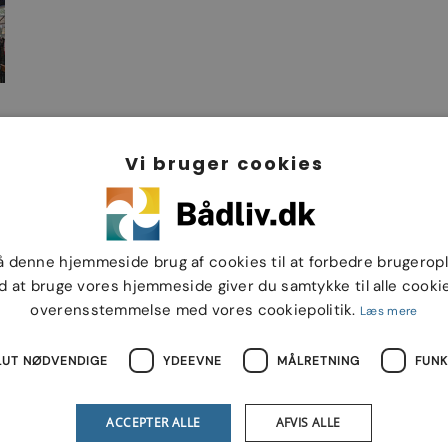
Vi bruger cookies
å denne hjemmeside brug af cookies til at forbedre brugerop
d at bruge vores hjemmeside giver du samtykke til alle cookie
overensstemmelse med vores cookiepolitik.
Læs mere
LUT NØDVENDIGE
YDEEVNE
MÅLRETNING
FUNK
4
MÆRKE
Marina
ACCEPTER ALLE
AFVIS ALLE
takt
TYPE
Optimax 2 takt