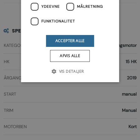
YDEEVNE
MÅLRETNING
FUNKTIONALITET
SPECIFIKATIONER
ACCEPTER ALLE
KATEGORI
Påhængsmotor
AFVIS ALLE
HK
15 HK
VIS DETALJER
ÅRGANG
2019
START
manual
TRIM
Manual
MOTORBEN
Kort