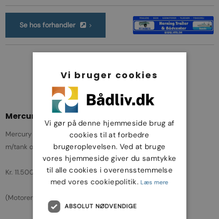
Se hos forhandler
Se forhandlerens andre annoncer
Vi bruger cookies
Mercury F15 hk MH EFI 4-takt
Vi gør på denne hjemmeside brug af
Mercury F15 hk EFI 4-takt, årg. 2019 - sejlet 46 t.
cookies til at forbedre
brugeroplevelsen. Ved at bruge
m/tank og slange
vores hjemmeside giver du samtykke
til alle cookies i overensstemmelse
Kr. 11.500,-
med vores cookiepolitik.
Læs mere
(Motoren sælges i kommission)
ABSOLUT NØDVENDIGE