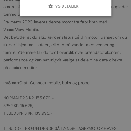
VIS DETALJER
omdrejningstallet, så det øger generatorens ydelse og genoplader
tomme batterier til det korrekte niveau.
Fra marts 2020 leveres denne motor fra fabrikken med
VesselView Mobile.
Det betyder at du altid kender status på din motor, uanset om du
sidder i hjemme i sofaen, eller er på vandet med venner og
familie. Ydermere får du fuldt overblik over brændstoføkonomi,
performance og kan naturligvis vælge at dele dine data direkte
på sociale medier.
m/SmartCraft Connect mobile, boks og propel
NORMALPRIS KR. 155.670,-
SPAR KR. 15.675,-
TILBUDSPRIS KR. 139.995,-
TILBUDDET ER GÆLDENDE SÅ LÆNGE LAGERMOTOR HAVES !