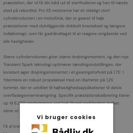
præstation, der vil få din båd ud af starthullerne og hen til næste
sted på rekordtid. Pro XS motorerne har et virkeligt stort
cylindervolumen i en motorblok, der er gearet til høje
præstationer med dybtliggende dobbelt knastaksel og længere
indløbstragt, som får gashåndtaget til at reagere omgående ved
alle hastigheder.
Større cylindervolumen giver større drejningsmoment, og den nye
Transient Spark teknologi optimerer tændingsindstillingen, der
konstant øger drejningsmomentet i et gearingsforhold på 1,75: 1.
Ydermere en robust propelaksel med en diameter på 1,25
tommer, der er udviklet til højhastighedsapplikationer til delvis
overfladegennemtrængning. Specifik præstationskalibrering klarer
op til 6.200 omdrejninger ved helt åbent gashåndtag, hvilket
sikrer et mere fleksibelt udvalg af propeller.
Vi bruger cookies
Få al kraften ud af brændstoffet