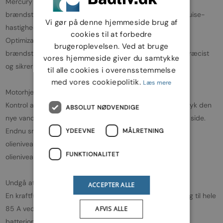
Mercury V-6 Pro XS modellerne forvandler enhver dråbe
brændstof til kraft og sikrer fremragende økonomi ved cruise-
Vi gør på denne hjemmeside brug af
hastighed og helt åbent gashåndtag. Advanced Range
cookies til at forbedre
Optimization (ARO) kalibrering er baseret på closed-loop
brugeroplevelsen. Ved at bruge
brændstofkontrol, så brændstofblandingen er tilpasset præcist
vores hjemmeside giver du samtykke
og sikrer størst mulig effektivitet.
til alle cookies i overensstemmelse
med vores cookiepolitik.
Læs mere
Motorhjelmen forbliver på
Kontrol af olieniveau og påfyldning er gjort nemt - bare tryk den
ABSOLUT NØDVENDIGE
nye vandtætte serviceluge på toppen af motorhjelmen til side.
Endnu smartere er det, at den valgfrie elektroniske
YDEEVNE
MÅLRETNING
olieniveaumåler advarer dig automatisk ved start, hvis
FUNKTIONALITET
olieniveauet er for lavt.
Undgå at løbe tør for batteri
ACCEPTER ALLE
En kraftfuld generator oplader nettet til 20 A i tomgang og til hele
85 A ved helt åbent gashåndtag. Derudover øger
AFVIS ALLE
batteriopladningsteknologien ”Idle Charge” automatisk