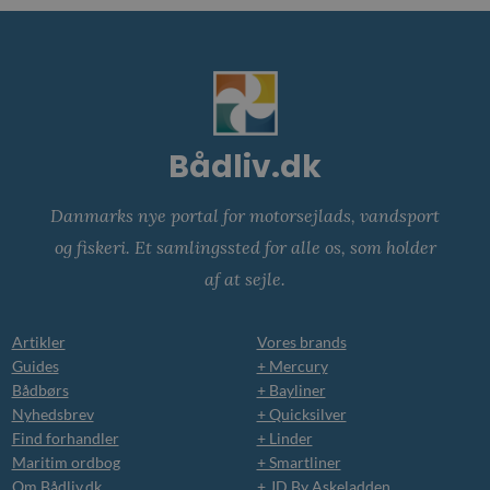
Bådliv.dk
Danmarks nye portal for motorsejlads, vandsport
og fiskeri. Et samlingssted for alle os, som holder
af at sejle.
Artikler
Vores brands
Guides
+ Mercury
Bådbørs
+ Bayliner
Nyhedsbrev
+ Quicksilver
Find forhandler
+ Linder
Maritim ordbog
+ Smartliner
Om Bådliv.dk
+ JD By Askeladden