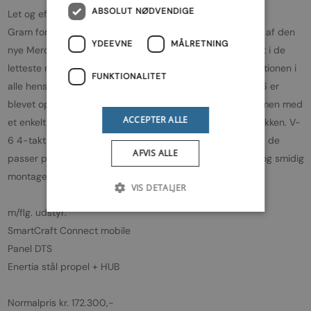
ABSOLUT NØDVENDIGE
Let og effektiv!
Gram for gram har Mercurys teknikere reduceret vægten af den
YDEEVNE
MÅLRETNING
nye Mercury 4-takt-påhængsmotor, hvilket har resulteret i de
letteste motorer i klassen. Mindre vægt forbedrer præstationen i
FUNKTIONALITET
alle henseender. Konfigurationen af motorblokken i en V-6 er
blevet optimeret for at minimere størrelsen, og motorhjelmen med
ACCEPTER ALLE
et enkelt låsebeslag er udviklet til opbevaring af motorblokken. V-
6 4-takt påhængsmotorer kan monteres tæt sammen, så de
AFVIS ALLE
passer på endnu flere typer agterspejl – perfekt til nem og smidig
montage.
VIS DETALJER
m/flg. udstyr:
SmartCraft Connect mobile
Panel DTS
Enertia stål propel + HUB
Normalpris kr. 172.300,-