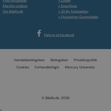
Find forhandler
+ Linder
Maritim ordbog
+ Smartliner
Om Bådliv.dk
+ JD By Askeladden
+ Quicksilver Gummibåde
Følg os på facebook
Handelsbetingelser
Betingelser
Privatlivspolitik
Cookies
Forhandlerlogin
Mercury University
© Bådliv.dk, 2026
>