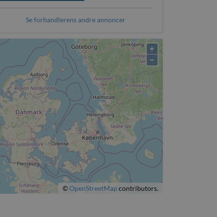
Se forhandlerens andre annoncer
+
−
©
OpenStreetMap
contributors.