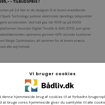
495,- - TILBUDSPRIS !
en på 3,4 liter er de designet til at levere enestående
t Spark Technology justerer elektronisk tændings tidspunktet
tigere acceleration. Ved fuld gas når 150R op på 6000
latformen herunder Digital Throttle & Shift (DTS), som giver
rændstoføkonomien optimeres gennem GPS-styrede funktioner
ed Range Optimization, alt sammen for at levere præcis
d alle sejl forhold.
Vi bruger cookies
å denne hjemmeside brug af cookies til at forbedre brugerop
d at bruge vores hjemmeside giver du samtykke til alle cookie