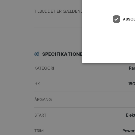
TILBUDDET ER GÆLDENDE SÅ LÆNGE LAGERMOTOR
ABSO
SPECIFIKATIONER
KATEGORI
Ra
HK
150
ÅRGANG
START
Elekt
TRIM
Power