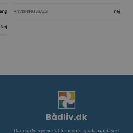
lang
ANVISNINGSSALG
nej
Nej
Bådliv.dk
Danmarks nye portal for motorsejlads, vandsport