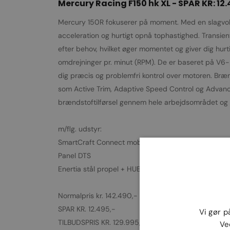
Mercury Racing F150 hk XL - SPAR KR: 12.
Mercury 150R fokuserer på moment. Med en slagvolum
acceleration og hurtigt opnå tophastighed. Transien
efter behov, hvilket øger momentet og giver dig hur
omdrejninger pr. minut (RPM). De er baseret på V6-p
dig præcis og problemfri kontrol over motoren. B
som Active Trim, Adaptive Speed Control og Advanc
brændstoftilførsel gennem hele arbejdsområdet og ve
m/flg. udstyr:
SmartCraft Connect mobile
Panel DTS
Enertia stål propel + HUB
Normalpris kr. 142.490,-
SPAR KR. 12.495,-
Vi gør p
TILBUDSPRIS KR. 129.995,-
Ve