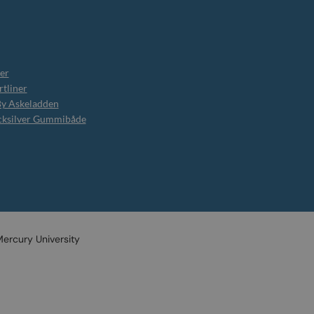
er
tliner
By Askeladden
cksilver Gummibåde
ercury University