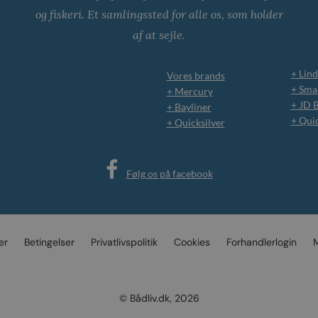
og fiskeri. Et samlingssted for alle os, som holder
af at sejle.
+ Lind
Vores brands
+ Smar
+ Mercury
+ JD 
+ Bayliner
+ Qui
+ Quicksilver
Følg os på facebook
er
Betingelser
Privatlivspolitik
Cookies
Forhandlerlogin
M
© Bådliv.dk, 2026