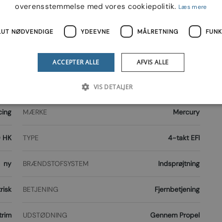
overensstemmelse med vores cookiepolitik.
Læs mere
 HAVES !
LUT NØDVENDIGE
YDEEVNE
MÅLRETNING
FUNK
ACCEPTER ALLE
AFVIS ALLE
VIS DETALJER
cing
MÆRKE
Mercury
 HK
TYPE
4-takt EFI
ny
BRÆNDSTOFSYSTEM
Indsprøjtning
risk
BETJENING
Fjernbetjening
trim
UDSTØDNING
Gennem Propel