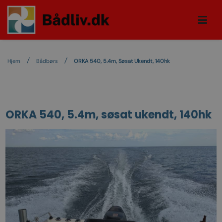
Hjem
Bådbørs
ORKA 540, 5.4m, Søsat Ukendt, 140hk
ORKA 540, 5.4m, søsat ukendt, 140hk