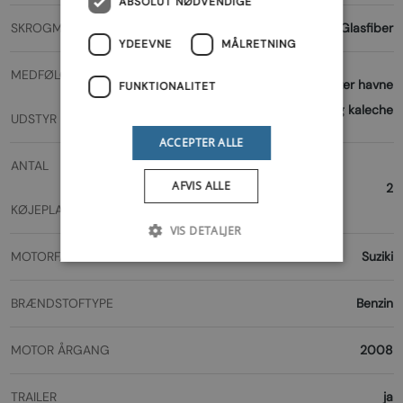
ABSOLUT NØDVENDIGE
SKROGMATERIALE
Glasfiber
YDEEVNE
MÅLRETNING
MEDFØLGENDE
Garmin ekkolod /kortplotter havne
FUNKTIONALITET
kaleche. campilg kaleche
UDSTYR
ACCEPTER ALLE
ANTAL
AFVIS ALLE
2
KØJEPLADSER
VIS DETALJER
MOTORFABRIKAT
Suziki
BRÆNDSTOFTYPE
Benzin
MOTOR ÅRGANG
2008
TRAILER
ja