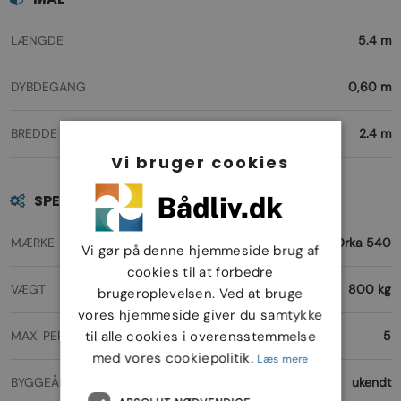
LÆNGDE
5.4 m
DYBDEGANG
0,60 m
BREDDE
2.4 m
Vi bruger cookies
SPECIFIKATIONER
MÆRKE
Orka 540
Vi gør på denne hjemmeside brug af
cookies til at forbedre
VÆGT
800 kg
brugeroplevelsen. Ved at bruge
vores hjemmeside giver du samtykke
MAX. PERSONER
til alle cookies i overensstemmelse
5
med vores cookiepolitik.
Læs mere
BYGGEÅR
ukendt