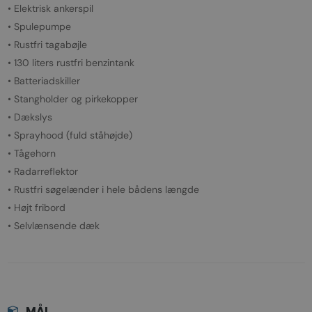
• Elektrisk ankerspil
• Spulepumpe
• Rustfri tagabøjle
• 130 liters rustfri benzintank
• Batteriadskiller
• Stangholder og pirkekopper
• Dækslys
• Sprayhood (fuld ståhøjde)
• Tågehorn
• Radarreflektor
• Rustfri søgelænder i hele bådens længde
• Højt fribord
• Selvlænsende dæk
MÅL