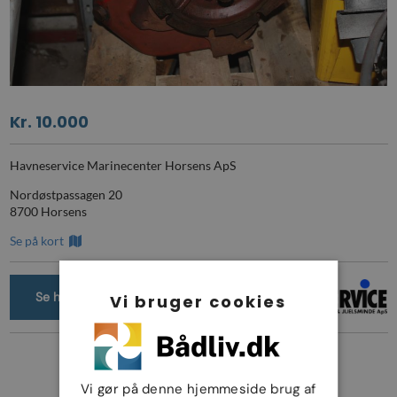
Kr. 10.000
Havneservice Marinecenter Horsens ApS
Nordøstpassagen 20
8700 Horsens
Se på kort
Se hos forhandler
Vi bruger cookies
Se forhandlerens andre annoncer
Vi gør på denne hjemmeside brug af