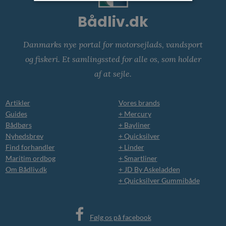
Bådliv.dk
Danmarks nye portal for motorsejlads, vandsport
og fiskeri. Et samlingssted for alle os, som holder
af at sejle.
Artikler
Vores brands
Guides
+ Mercury
Bådbørs
+ Bayliner
Nyhedsbrev
+ Quicksilver
Find forhandler
+ Linder
Maritim ordbog
+ Smartliner
Om Bådliv.dk
+ JD By Askeladden
+ Quicksilver Gummibåde
Følg os på facebook