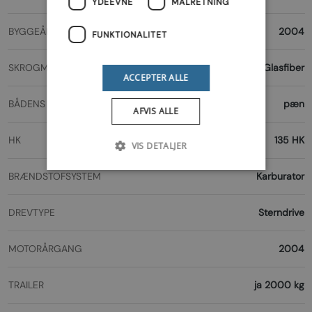
YDEEVNE
MÅLRETNING
BYGGEÅR
2004
FUNKTIONALITET
SKROGMATERIALE
Glasfiber
ACCEPTER ALLE
BÅDENS TILSTAND
pæn
AFVIS ALLE
HK
135 HK
VIS DETALJER
BRÆNDSTOFSYSTEM
Karburator
DREVTYPE
Sterndrive
MOTORÅRGANG
2004
TRAILER
ja 2000 kg