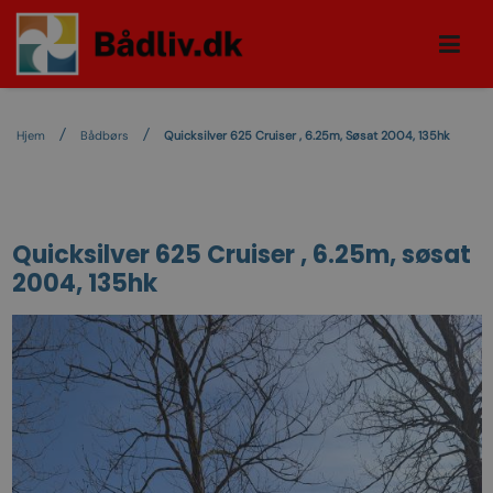
Hjem
Bådbørs
Quicksilver 625 Cruiser , 6.25m, Søsat 2004, 135hk
Quicksilver 625 Cruiser , 6.25m, søsat
2004, 135hk