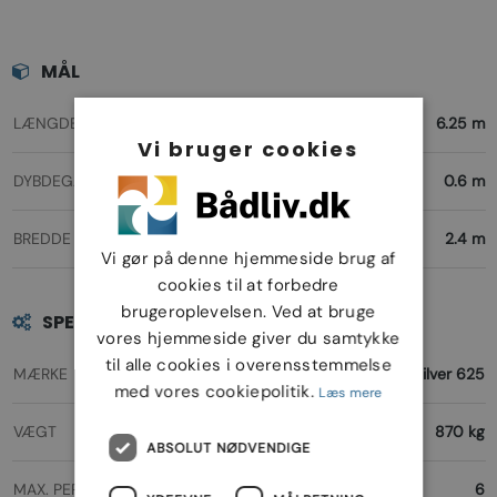
MÅL
LÆNGDE
6.25 m
Vi bruger cookies
DYBDEGANG
0.6 m
BREDDE
2.4 m
Vi gør på denne hjemmeside brug af
cookies til at forbedre
brugeroplevelsen. Ved at bruge
SPECIFIKATIONER
vores hjemmeside giver du samtykke
til alle cookies i overensstemmelse
MÆRKE
Quicksilver 625
med vores cookiepolitik.
Læs mere
VÆGT
870 kg
ABSOLUT NØDVENDIGE
MAX. PERSONER
6