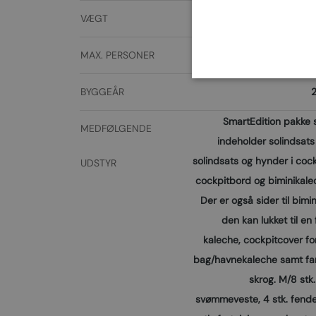
VÆGT
82
MAX. PERSONER
BYGGEÅR
2
SmartEdition pakke
MEDFØLGENDE
indeholder solindsats 
solindsats og hynder i cock
UDSTYR
cockpitbord og biminikale
Der er også sider til bimin
den kan lukket til en 
kaleche, cockpitcover fo
bag/havnekaleche samt fa
skrog. M/8 stk
svømmeveste, 4 stk. fende