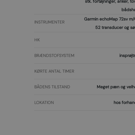
stk. fortøjninger, anker, to
bådsha
Garmin echoMap 72sv m/
INSTRUMENTER
52 transducer og sø
HK
BRÆNDSTOFSYSTEM
insprøjt
KØRTE ANTAL TIMER
BÅDENS TILSTAND
Meget pæn og velh
LOKATION
hos forhan