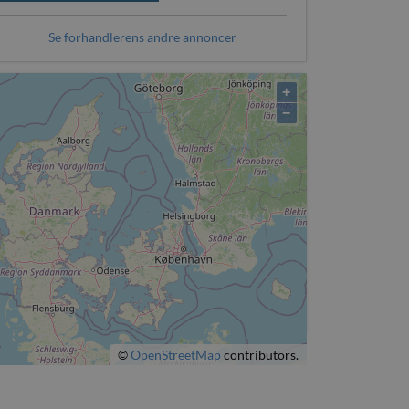
Se forhandlerens andre annoncer
+
−
©
OpenStreetMap
contributors.