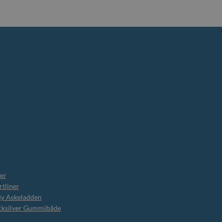
er
tliner
By Askeladden
cksilver Gummibåde