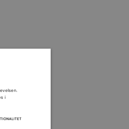
levelsen.
s i
TIONALITET