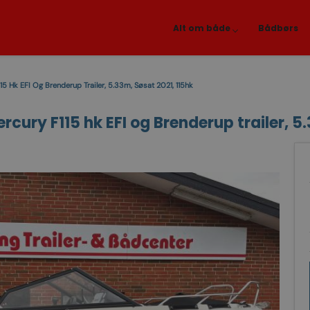
Alt om både
Bådbørs
5 Hk EFI Og Brenderup Trailer, 5.33m, Søsat 2021, 115hk
cury F115 hk EFI og Brenderup trailer, 5.