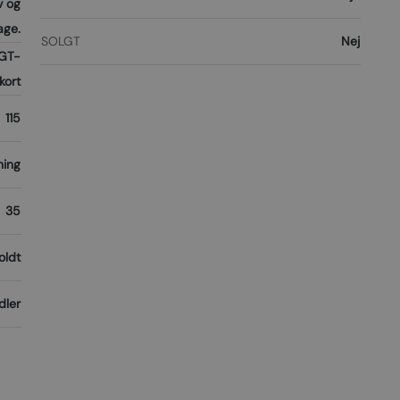
v og
ge.
SOLGT
Nej
GT-
kort
115
ning
35
oldt
dler