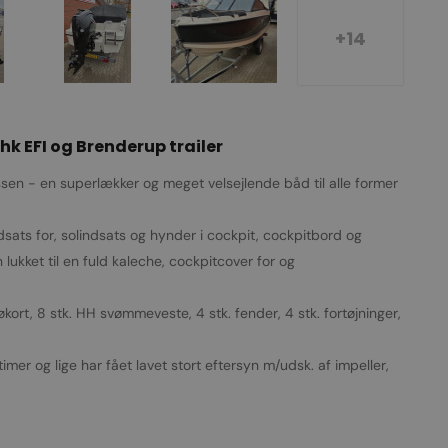
+14
hk EFI og Brenderup trailer
ssen - en superlækker og meget velsejlende båd til alle former
ats for, solindsats og hynder i cockpit, cockpitbord og
 lukket til en fuld kaleche, cockpitcover for og
, 8 stk. HH svømmeveste, 4 stk. fender, 4 stk. fortøjninger,
mer og lige har fået lavet stort eftersyn m/udsk. af impeller,