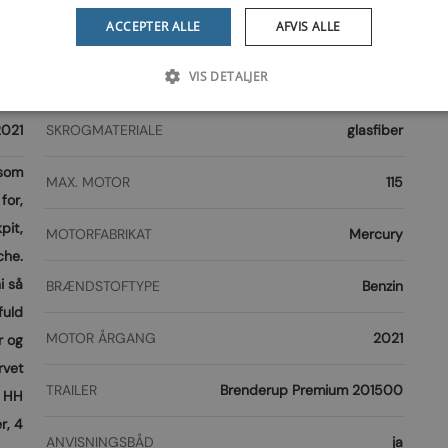
2 kg
CE KATEGORI
C
ACCEPTER ALLE
AFVIS ALLE
VIS DETALJER
6
SØSAT ÅR
2021
021
SKROGMATERIALE
glasfiber
 som
MAX. MOTOR
115
for,
pit,
MOTORFABRIKAT
Mercury
che.
i så
BRÆNDSTOFTYPE
Benzin
fuld
MOTOR ÅRGANG
2021
r og
rvet
TRAILER
Brenderup Premium 201500
. HH
r, 4
ANVISNINGSBÅD
ja