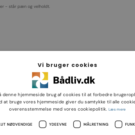
er - står pæn og velholdt.
Vi bruger cookies
33 m
BREDDE
2.17 m
å denne hjemmeside brug af cookies til at forbedre brugerop
d at bruge vores hjemmeside giver du samtykke til alle cookie
overensstemmelse med vores cookiepolitik.
Læs mere
LUT NØDVENDIGE
YDEEVNE
MÅLRETNING
FUNK
lver
TYPE
bowrider