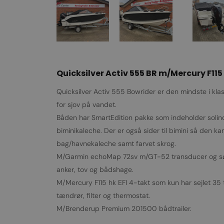
Quicksilver Activ 555 BR m/Mercury F115 
Quicksilver Activ 555 Bowrider er den mindste i kla
for sjov på vandet.
Båden har SmartEdition pakke som indeholder solinds
biminikaleche. Der er også sider til bimini så den kan
bag/havnekaleche samt farvet skrog.
M/Garmin echoMap 72sv m/GT-52 transducer og søkort
anker, tov og bådshage.
M/Mercury F115 hk EFI 4-takt som kun har sejlet 35 ti
tændrør, filter og thermostat.
M/Brenderup Premium 201500 bådtrailer.