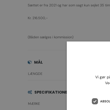
Sættet er fra 2021 og har som sagt kun sejlet 35 tim
Kr. 216.500,-
(Båden sælges i kommission)
MÅL
LÆNGDE
5.
Vi gør p
Ve
SPECIFIKATIONER
ABSO
MÆRKE
Quicksi