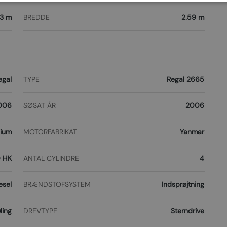
3 m
BREDDE
2.59 m
egal
TYPE
Regal 2665
006
SØSAT ÅR
2006
nium
MOTORFABRIKAT
Yanmar
 HK
ANTAL CYLINDRE
4
esel
BRÆNDSTOFSYSTEM
Indsprøjtning
ling
DREVTYPE
Sterndrive