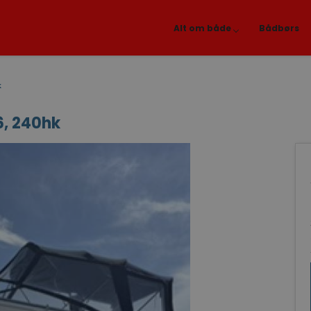
Alt om både
Bådbørs
k
6, 240hk