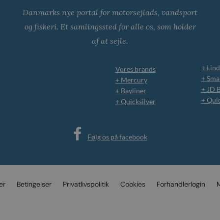
Danmarks nye portal for motorsejlads, vandsport
og fiskeri. Et samlingssted for alle os, som holder
af at sejle.
+ Lind
Vores brands
+ Smar
+ Mercury
+ JD 
+ Bayliner
+ Qui
+ Quicksilver
Følg os på facebook
er
Betingelser
Privatlivspolitik
Cookies
Forhandlerlogin
M