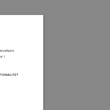
levelsen.
s i
TIONALITET