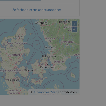
Se forhandlerens andre annoncer
+
−
©
OpenStreetMap
contributors.