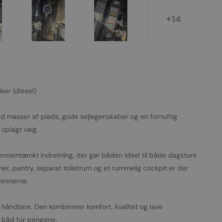
+14
ser (diesel)
masser af plads, gode sejlegenskaber og en fornuftig
oplagt valg.
gennemtænkt indretning, der gør båden ideel til både dagsture
r, pantry, separat toiletrum og et rummelig cockpit er der
vennerne.
t håndtere. Den kombinerer komfort, kvalitet og lave
f båd for pengene.