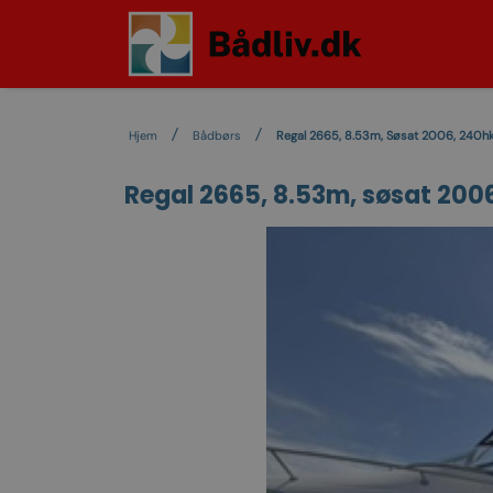
Hjem
Bådbørs
Regal 2665, 8.53m, Søsat 2006, 240h
Regal 2665, 8.53m, søsat 200