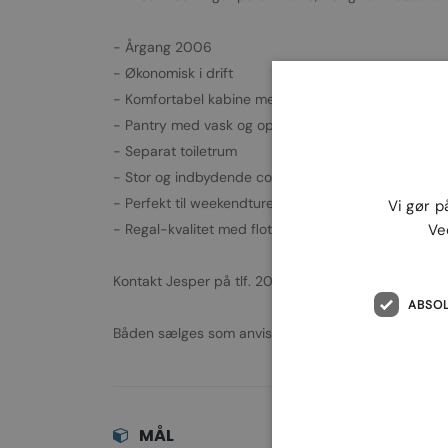
- Årgang 2006
- Økonomisk i drift
- Komfortabel kabine med sovepladser
- Pantry med vask og opbevaring
- Separat toiletrum
- Stor og indbydende cockpit
- Perfekt til weekendture og familiehygge
Vi gør p
- Regal-kvalitet med flotte sejlegenskaber
Ve
Kontakt Jesper på tlf. 20772911 for yderligere oplysni
ABSO
Båden sælges som anvisningssalg.
MÅL