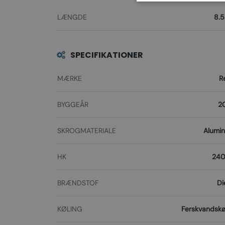
LÆNGDE
8.5
SPECIFIKATIONER
MÆRKE
R
BYGGEÅR
2
SKROGMATERIALE
Alumi
HK
240
BRÆNDSTOF
Di
KØLING
Ferskvandskø