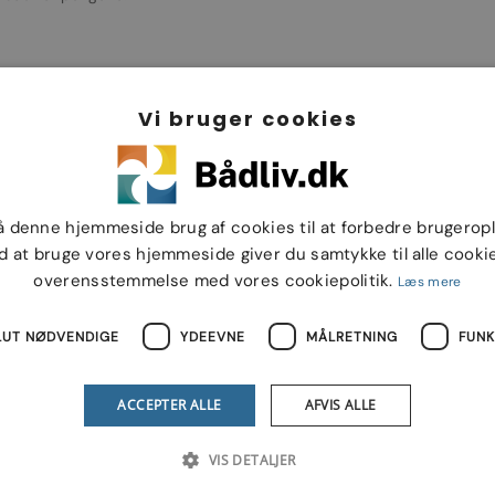
Vi bruger cookies
å denne hjemmeside brug af cookies til at forbedre brugerop
d at bruge vores hjemmeside giver du samtykke til alle cookie
overensstemmelse med vores cookiepolitik.
Læs mere
nger, udstyrsliste eller en fremvisning.
LUT NØDVENDIGE
YDEEVNE
MÅLRETNING
FUNK
ACCEPTER ALLE
AFVIS ALLE
VIS DETALJER