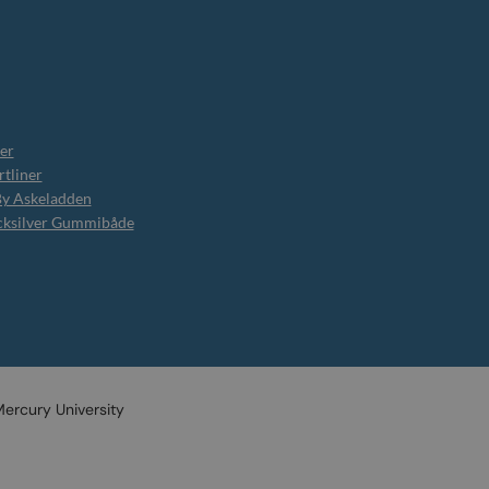
er
tliner
By Askeladden
cksilver Gummibåde
ercury University