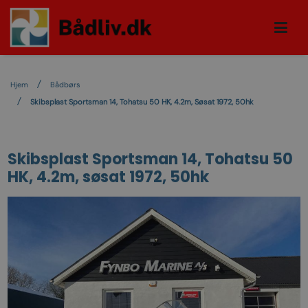
Hjem
Bådbørs
Skibsplast Sportsman 14, Tohatsu 50 HK, 4.2m, Søsat 1972, 50hk
Skibsplast Sportsman 14, Tohatsu 50
HK, 4.2m, søsat 1972, 50hk