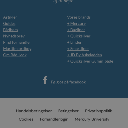
af at sejle.
Artikler
Vores brands
Guides
+ Mercury
Bådbørs
+ Bayliner
Nyhedsbrev
+ Quicksilver
Find forhandler
+ Linder
Maritim ordbog
+ Smartliner
Om Bådliv.dk
+ JD By Askeladden
+ Quicksilver Gummibåde
Følg os på facebook
Handelsbetingelser
Betingelser
Privatlivspolitik
Cookies
Forhandlerlogin
Mercury University