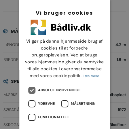
Vi bruger cookies
MÅL
Vi gør på denne hjemmeside brug af
LÆNGDE
4.2 m
cookies til at forbedre
brugeroplevelsen. Ved at bruge
BREDDE
1.6 m
vores hjemmeside giver du samtykke
til alle cookies i overensstemmelse
med vores cookiepolitik.
Læs mere
SPECIFIKATIONER
ABSOLUT NØDVENDIGE
MÆRKE
Skibsplast
YDEEVNE
MÅLRETNING
SØSAT ÅR
1972
FUNKTIONALITET
SKROGMATERIALE
Glasfiber