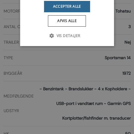
ACCEPTER ALLE
MOTORFABRIKAT
Tohatsu
AFVIS ALLE
ANTAL CYLINDRE
3
VIS DETALJER
TRAILER
Nej
TYPE
Sportsman 14
BYGGEÅR
1972
- Benzintank - Brandslukker - 4 x Kopholdere -
MEDFØLGENDE
USB-port i vandtæt rum - Garmin GPS
UDSTYR
Kortplotter/fishfinder m. transducer
HK
50