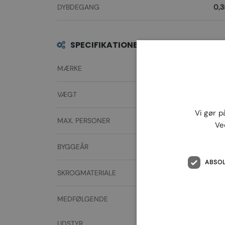
DYBDEGANG
0,3
SPECIFIKATIONER
MÆRKE
Smartl
VÆGT
670 + motor 11
Vi gør p
MAX. PERSONER
Ve
BYGGEÅR
2
ABSO
SKROGMATERIALE
Glasf
MEDFØLGENDE
Garmin 9" GPS ekk
fishfin
UDSTYR