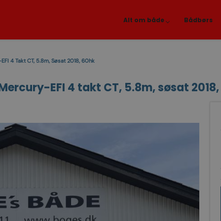
Alt om både
Bådbørs
EFI 4 Takt CT, 5.8m, Søsat 2018, 60hk
ercury-EFI 4 takt CT, 5.8m, søsat 2018,