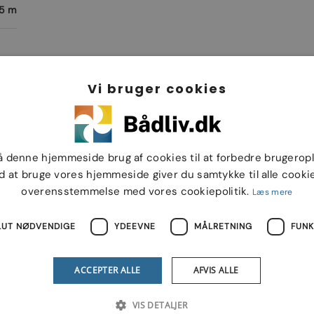
5 m
Vi bruger cookies
iner
TYPE
Hardtop båd
5 kg
CE KATEGORI
C
å denne hjemmeside brug af cookies til at forbedre brugerop
6
SØSAT ÅR
2018
d at bruge vores hjemmeside giver du samtykke til alle cookie
overensstemmelse med vores cookiepolitik.
Læs mere
016
VÆRFT LAND
EU
LUT NØDVENDIGE
YDEEVNE
MÅLRETNING
FUNK
iber
TOPFART MED 2
28 knob
ACCEPTER ALLE
AFVIS ALLE
PERSONER
olod
der.
VIS DETALJER
MAX. MOTOR
60