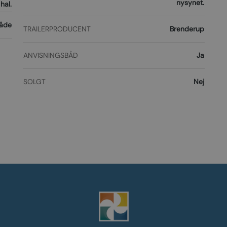
nysynet.
hal.
både
TRAILERPRODUCENT
Brenderup
ANVISNINGSBÅD
Ja
SOLGT
Nej