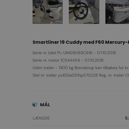
Smartliner 19 Cuddy med F60 Mercury-E
Serie nr. båd PL-UNI09069C616 - 07.10.2018
Serie nr. motor 1C544459 - 07.10.2018
Uden trailer - 1300 kg Brenderup kan tilkøbes for kr
Stel nr. trailer yu100a051hp570228 Reg. nr. traile
MÅL
LÆNGDE
5