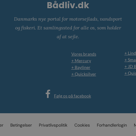
Bådliv.dk
Danmarks nye portal for motorsejlads, vandsport
og fiskeri. Et samlingssted for alle os, som holder
af at sejle.
+ Lind
Vores brands
+ Smar
+ Mercury
+ JD 
+ Bayliner
+ Qui
+ Quicksilver
Følg os på facebook
er
Betingelser
Privatlivspolitik
Cookies
Forhandlerlogin
M