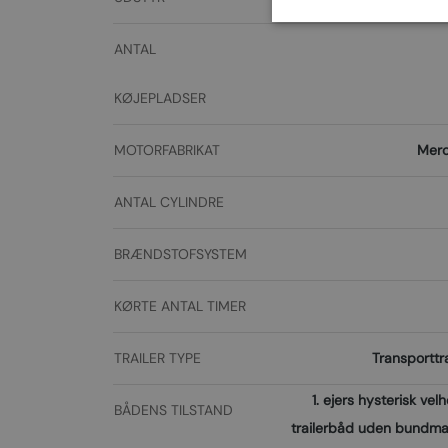
ANTAL
KØJEPLADSER
MOTORFABRIKAT
Merc
ANTAL CYLINDRE
BRÆNDSTOFSYSTEM
KØRTE ANTAL TIMER
TRAILER TYPE
Transporttra
1. ejers hysterisk velh
BÅDENS TILSTAND
trailerbåd uden bundma