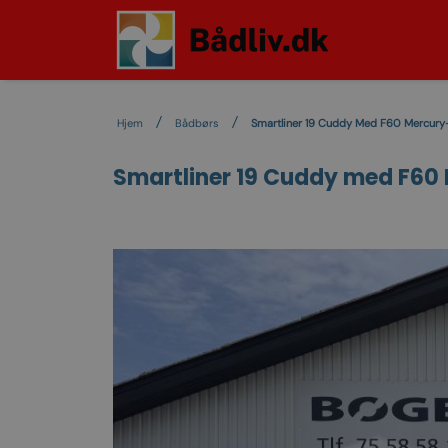
Hjem
Bådbørs
Smartliner 19 Cuddy Med F60 Mercury-
Smartliner 19 Cuddy med F60 M