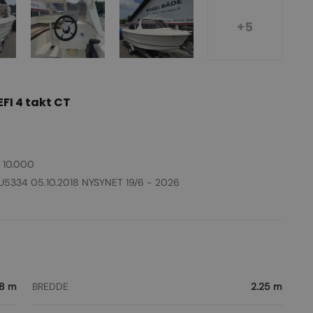
+5
FI 4 takt CT
. 10.000
r CU5334 05.10.2018 NYSYNET 19/6 - 2026
.8 m
BREDDE
2.25 m