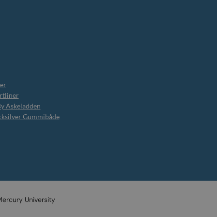
er
tliner
By Askeladden
cksilver Gummibåde
ercury University