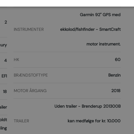
Garmin 92" GPS med
2
INSTRUMENTER
ekkolod/fishfinder - SmartCraft
motor instrument.
ury
HK
60
4
BRÆNDSTOFTYPE
Benzin
EFI
MOTOR ÅRGANG
2018
18
Uden trailer - Brenderup 201300B
iler
oldt
TRAILER
kan medfølge for kr. 10.000
ling