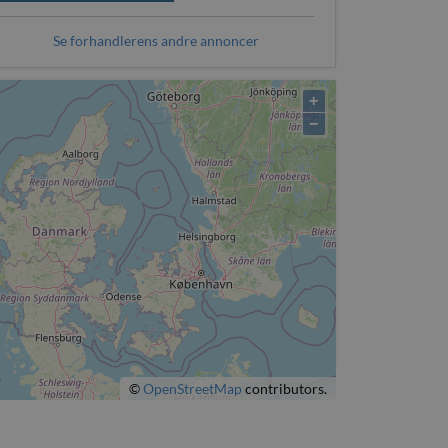
Se forhandlerens andre annoncer
+
−
©
OpenStreetMap
contributors.