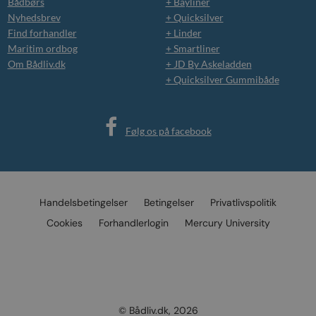
Bådbørs
+ Bayliner
Nyhedsbrev
+ Quicksilver
Find forhandler
+ Linder
Maritim ordbog
+ Smartliner
Om Bådliv.dk
+ JD By Askeladden
+ Quicksilver Gummibåde
Følg os på facebook
Handelsbetingelser
Betingelser
Privatlivspolitik
Cookies
Forhandlerlogin
Mercury University
© Bådliv.dk, 2026