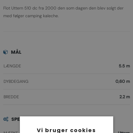
Flot Uttern 510 dc fra 2000 den som dagen den blev solgt der
med følger camping kaleche.
MÅL
LÆNGDE
5.5 m
DYBDEGANG
0,60 m
BREDDE
2.2 m
SPECIFIKATIONER
Vi bruger cookies
MÆRKE
Uttern