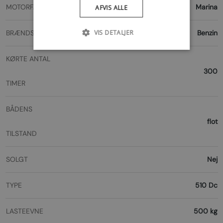
MOTORFABRIKAT
Marina
AFVIS ALLE
BRÆNDSTOFTYPE
Benzin
VIS DETALJER
KØRTE ANTAL
300
TIMER
BÅDENS
flot
TILSTAND
SOLGT
Nej
TYPE
510 Dc
LASTEEVNE
500 kg