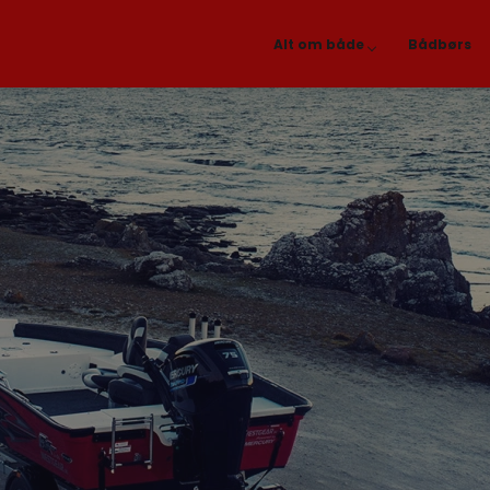
Alt om både
Bådbørs