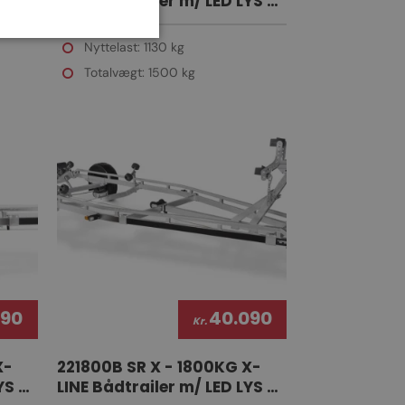
YS &
LINE Bådtrailer m/ LED LYS &
SUPERRULLER
Nyttelast: 1130 kg
Totalvægt: 1500 kg
090
40.090
Kr.
X-
221800B SR X - 1800KG X-
YS &
LINE Bådtrailer m/ LED LYS &