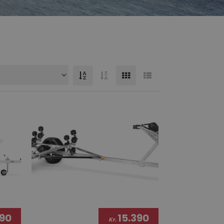
390
15.390
Kr.