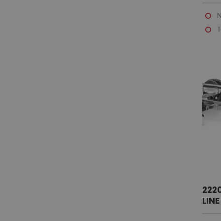
SUP
N
T
222
LINE
SUP