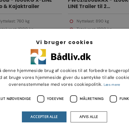
00B - 1000KG X-LINE
PWC21200BRAX - 1200K
 & Kajaktrailer
LINE Trailer til 2
vandscootere m/ LED LY
Bremsespulesystem
yttelast: 760 kg
Nyttelast: 890 kg
otalvægt: 1000 kg
Totalvægt: 1200 kg
Vi bruger cookies
å denne hjemmeside brug af cookies til at forbedre brugerop
d at bruge vores hjemmeside giver du samtykke til alle cookie
overensstemmelse med vores cookiepolitik.
Læs mere
LUT NØDVENDIGE
YDEEVNE
MÅLRETNING
FUNK
32.390
33.
Kr.
Kr.
ACCEPTER ALLE
AFVIS ALLE
00B SR X - 1300KG X-
201300B SR X - 1300KG 