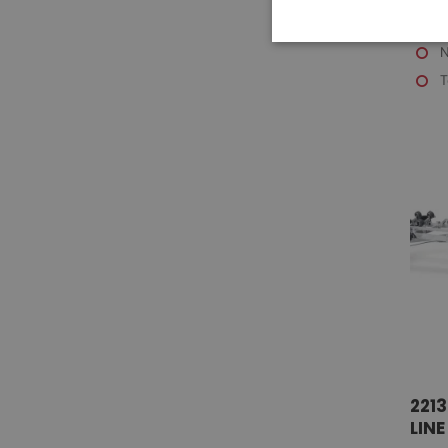
LINE
SUP
N
T
2213
LINE