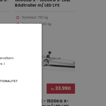
G X-
181000B X - 1000KG X-LINE
Bådtrailer m/ LED LYS
S &
Nyttelast: 730 kg
Totalvægt: 1000 kg
levelsen.
s i
TIONALITET
990
33.990
Kr.
X-
201500B SR X - 1500KG X-