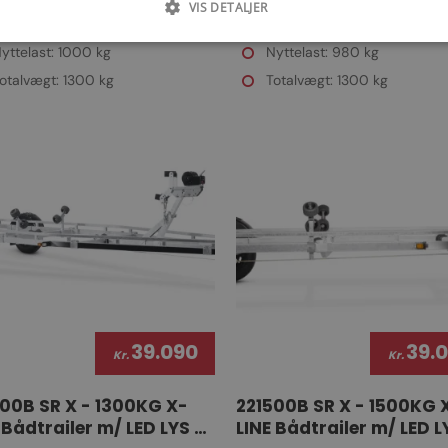
 Bådtrailer m/ LED LYS &
LINE Bådtrailer m/ LED L
VIS DETALJER
ERRULLER
SUPERRULLER
yttelast: 1000 kg
Nyttelast: 980 kg
otalvægt: 1300 kg
Totalvægt: 1300 kg
39.090
39.
Kr.
Kr.
00B SR X - 1300KG X-
221500B SR X - 1500KG 
 Bådtrailer m/ LED LYS &
LINE Bådtrailer m/ LED L