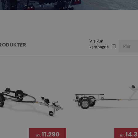
Vis kun
RODUKTER
kampagne
11.290
14.
Kr.
Kr.