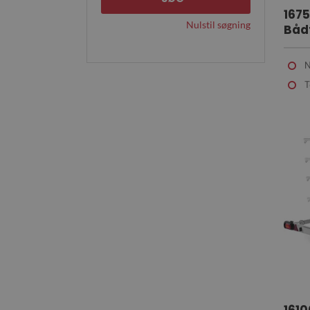
1675
Nulstil søgning
Bådt
N
T