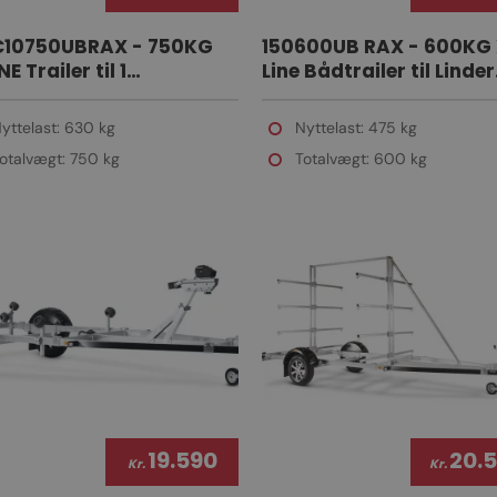
10750UBRAX - 750KG
150600UB RAX - 600KG
E Trailer til 1
Line Bådtrailer til Linder
dscooter m/ LED LYS
aluminiumsbåde
yttelast: 630 kg
Nyttelast: 475 kg
otalvægt: 750 kg
Totalvægt: 600 kg
19.590
20.
Kr.
Kr.