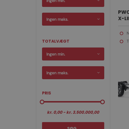
Ingen min.
PWC
X-LIN
Ingen maks.
van
N
TOTALVÆGT
T
Ingen min.
Ingen maks.
PRIS
SØG