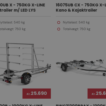
0UB X - 750KG X-LINE
16075UB CX - 750KG X-
railer m/ LED LYS
Kano & Kajaktrailer
yttelast: 540 kg
Nyttelast: 540 kg
otalvægt: 750 kg
Totalvægt: 750 kg
25.690
25.
Kr.
Kr.