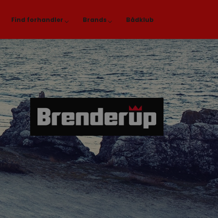
Find forhandler
Brands
Bådklub