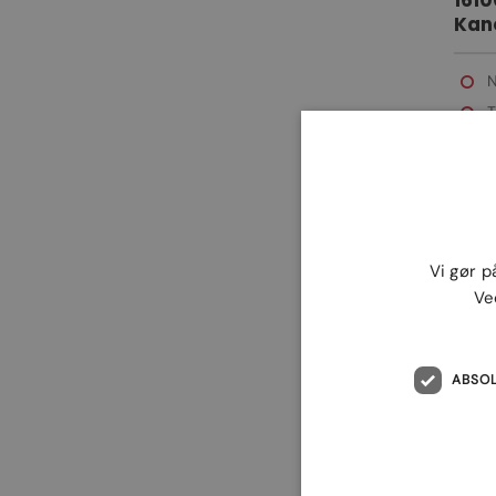
1610
Kano
N
T
Vi gør p
Ve
ABSO
1813