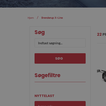
Hjem
Brenderup X-Line
Søg
22
P
SØG
Søgefiltre
NYTTELAST