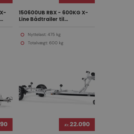
 X-
150600UB RBX - 600KG X-
Line Bådtrailer til
gummibåde
Nyttelast: 475 kg
Totalvægt: 600 kg
590
22.090
Kr.