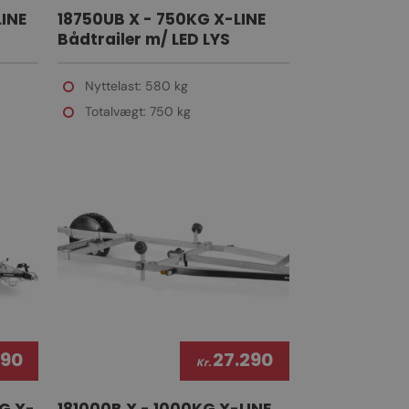
LINE
18750UB X - 750KG X-LINE
Bådtrailer m/ LED LYS
Nyttelast: 580 kg
Totalvægt: 750 kg
690
27.290
Kr.