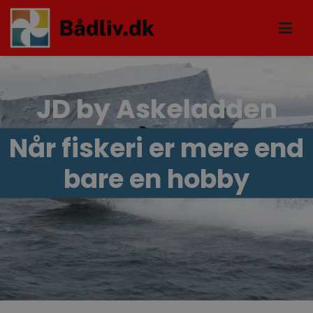
JD by Askeladden
Når fiskeri er mere end
bare en hobby