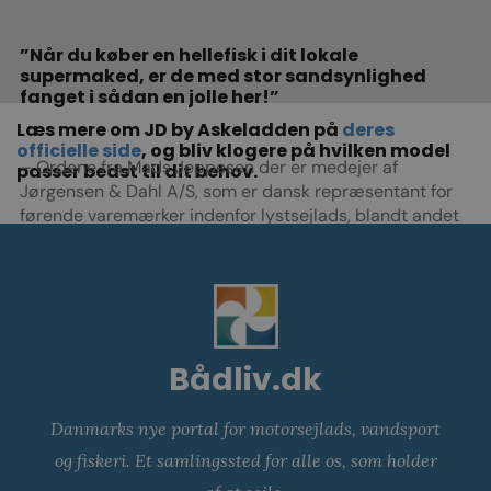
”Når du køber en hellefisk i dit lokale
supermaked, er de med stor sandsynlighed
fanget i sådan en jolle her!”
Læs mere om JD by Askeladden på
deres
officielle side
, og bliv klogere på hvilken model
– Ordene fra Mads Jeppesen der er medejer af
passer bedst til dit behov.
Jørgensen & Dahl A/S, som er dansk repræsentant for
førende varemærker indenfor lystsejlads, blandt andet
JD by Askeladden.
Bådliv.dk
Danmarks nye portal for motorsejlads, vandsport
og fiskeri. Et samlingssted for alle os, som holder