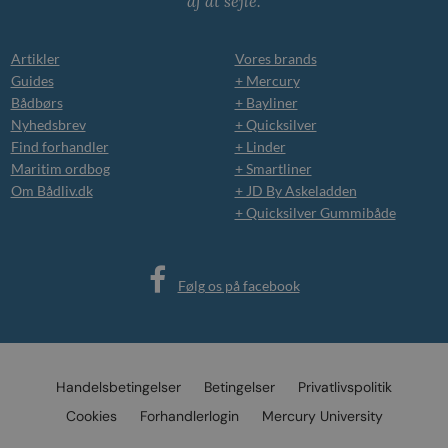
af at sejle.
Artikler
Vores brands
Guides
+ Mercury
Bådbørs
+ Bayliner
Nyhedsbrev
+ Quicksilver
Find forhandler
+ Linder
Maritim ordbog
+ Smartliner
Om Bådliv.dk
+ JD By Askeladden
+ Quicksilver Gummibåde
Følg os på facebook
Handelsbetingelser
Betingelser
Privatlivspolitik
Cookies
Forhandlerlogin
Mercury University