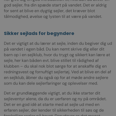
god sejler, fra din spæde start på vandet. Det er aldrig
for sent at blive en dygtig sejler, det kræver blot
tålmodighed, øvelse og lysten til at være på vandet.
Sikker sejlads for begyndere
Det er vigtigt at du lærer at sejle, inden du begiver dig ud
på vandet i egen båd. Du kan nemt skrive dig eller dit
barn op i en sejlklub, hvor du trygt og sikkert kan lære at
sejle, her kan båden evt. blive stillet til rådighed af
klubben – du skal nok blot sørge for at anskaffe dig en
redningsvest og fornuftigt sejlertøj. Ved at blive en del af
en sejlklub, åbner du også op for at møde andre sejlere
som du kan dele sejlerfaringer og oplevelser med.
Det er grundlæggende vigtigt, at du ikke starter dit
sejleventyr alene, da du er uerfaren og ny på området.
Det er en god idé at starte med at sejle ud med en
erfaren sejler, der kender til sikkerheden til søs og de
forskellige regler på havet. Derudover er det meget