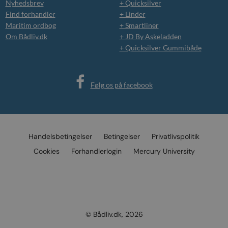
Nyhedsbrev
+ Quicksilver
Find forhandler
+ Linder
Maritim ordbog
+ Smartliner
Om Bådliv.dk
+ JD By Askeladden
+ Quicksilver Gummibåde
Følg os på facebook
Handelsbetingelser
Betingelser
Privatlivspolitik
Cookies
Forhandlerlogin
Mercury University
© Bådliv.dk, 2026