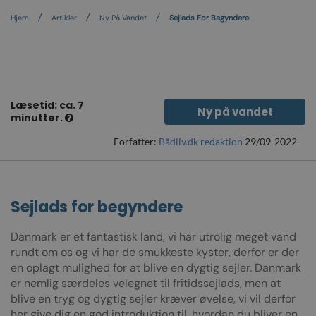
Hjem
Artikler
Ny På Vandet
Sejlads For Begyndere
Læsetid: ca. 7
Ny på vandet
minutter.
Forfatter:
Bådliv.dk redaktion
29/09-2022
Sejlads for begyndere
Danmark er et fantastisk land, vi har utrolig meget vand
rundt om os og vi har de smukkeste kyster, derfor er der
en oplagt mulighed for at blive en dygtig sejler. Danmark
er nemlig særdeles velegnet til fritidssejlads, men at
blive en tryg og dygtig sejler kræver øvelse, vi vil derfor
her give dig en god introduktion til, hvordan du bliver en