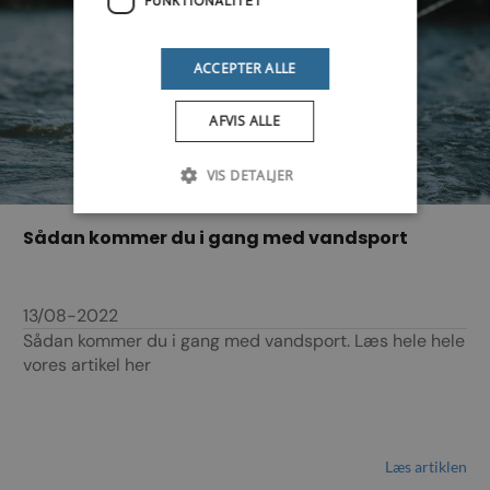
FUNKTIONALITET
ACCEPTER ALLE
AFVIS ALLE
VIS DETALJER
Sådan kommer du i gang med vandsport
13/08-2022
Sådan kommer du i gang med vandsport. Læs hele hele
vores artikel her
Læs artiklen