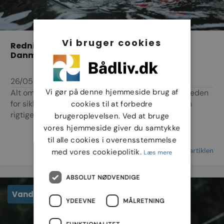
Vi bruger cookies
Redningsveste: Sikkerhed og lovgivning i
Danmark
26/05-2024
Vi gør på denne hjemmeside brug af
Alt om redningsveste: funktioner, typer og vigtigheden
for sikkerhed til søs. Læs vores guide og vælg den
cookies til at forbedre
rigtige rednin...
brugeroplevelsen. Ved at bruge
vores hjemmeside giver du samtykke
til alle cookies i overensstemmelse
Læs artiklen
med vores cookiepolitik.
Læs mere
ABSOLUT NØDVENDIGE
Vandsport
YDEEVNE
MÅLRETNING